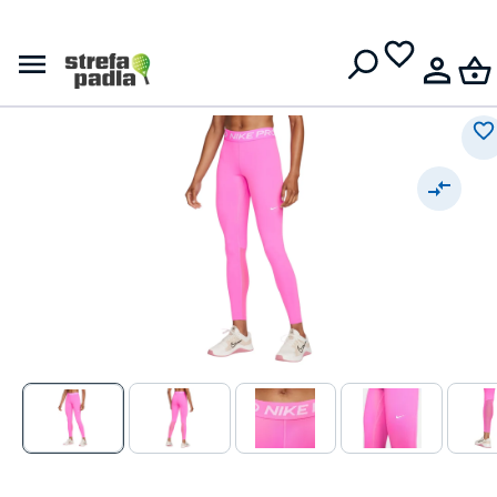
Damskie leginsy
Darmowa dostawa od
399 zł
Nike Pro 365 Tight - playful
pink/white