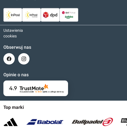
Ustawienia
cookies
Obserwuj nas
Opinie o nas
4.9
Na podstawie
16 803
opinii
z całego okresu
Top marki