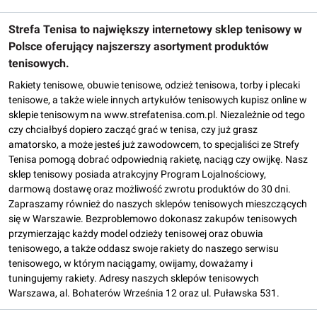
Strefa Tenisa to największy internetowy sklep tenisowy w
Polsce oferujący najszerszy asortyment produktów
tenisowych.
Rakiety tenisowe, obuwie tenisowe, odzież tenisowa, torby i plecaki
tenisowe, a także wiele innych artykułów tenisowych kupisz online w
sklepie tenisowym na www.strefatenisa.com.pl. Niezależnie od tego
czy chciałbyś dopiero zacząć grać w tenisa, czy już grasz
amatorsko, a może jesteś już zawodowcem, to specjaliści ze Strefy
Tenisa pomogą dobrać odpowiednią rakietę, naciąg czy owijkę. Nasz
sklep tenisowy posiada atrakcyjny Program Lojalnościowy,
darmową dostawę oraz możliwość zwrotu produktów do 30 dni.
Zapraszamy również do naszych sklepów tenisowych mieszczących
się w Warszawie. Bezproblemowo dokonasz zakupów tenisowych
przymierzając każdy model odzieży tenisowej oraz obuwia
tenisowego, a także oddasz swoje rakiety do naszego serwisu
tenisowego, w którym naciągamy, owijamy, doważamy i
tuningujemy rakiety. Adresy naszych sklepów tenisowych
Warszawa, al. Bohaterów Września 12 oraz ul. Puławska 531.