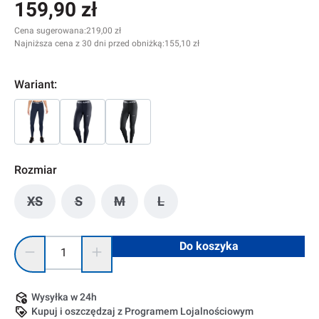
159,90 zł
Cena sugerowana:
219,00 zł
Najniższa cena z 30 dni przed obniżką:
155,10 zł
Wariant:
Rozmiar
XS
S
M
L
(Ta opcja jest obecnie niedostępna.)
(Ta opcja jest obecnie niedostępna.)
(Ta opcja jest obecnie niedostępna.)
(Ta opcja jest obecnie niedost
Ilość produktu: Wprowadź żądaną ilość lub użyj przycisków, 
Do koszyka
Wysyłka w 24h
Kupuj i oszczędzaj z Programem Lojalnościowym