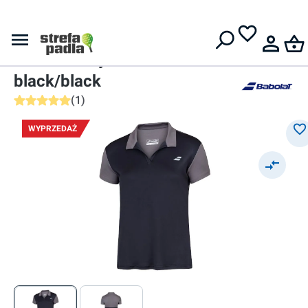
Darmowa dostawa od
399 zł
Polo
Damskie polo
Babolat Play Polo Women -
black/black
(
1
)
Średnia ocena 5 z 5 gwiazdek
WYPRZEDAŻ