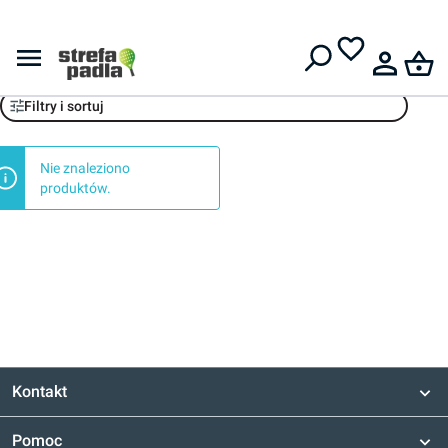
Darmowa dostawa od
399 zł
EcoWellness
Filtry i sortuj
Nie znaleziono
produktów.
Kontakt
Pomoc