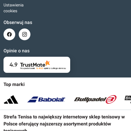
Ustawienia
cookies
Obserwuj nas
Opinie o nas
4.9
Na podstawie
16 803
opinii
z całego okresu
Top marki
Strefa Tenisa to największy internetowy sklep tenisowy w
Polsce oferujący najszerszy asortyment produktów
tenisowych.