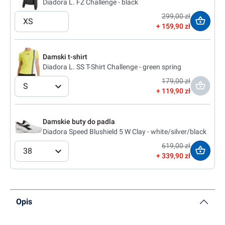
Diadora L. FZ Challenge - black
299,00 zł
XS
159,90 zł
Damski t-shirt
Diadora L. SS T-Shirt Challenge - green spring
179,00 zł
S
119,90 zł
Damskie buty do padla
Diadora Speed Blushield 5 W Clay - white/silver/black
619,00 zł
38
339,90 zł
Opis