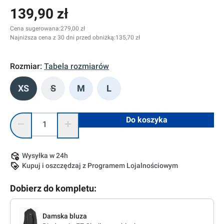
139,90 zł
Cena sugerowana:
279,00 zł
Najniższa cena z 30 dni przed obniżką:
135,70 zł
Rozmiar:
Tabela rozmiarów
XS
S
M
L
(Ta opcja jest obecnie niedostępna.)
Ilość produktu: Wprowadź żądaną ilość lub użyj przycisków, 
Do koszyka
Wysyłka w 24h
Kupuj i oszczędzaj z Programem Lojalnościowym
Dobierz do kompletu:
Damska bluza