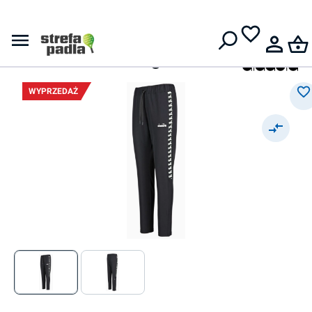
Darmowa dostawa od
399 zł
Spodnie
Damskie spodnie
Diadora L. Challenge - black
WYPRZEDAŻ