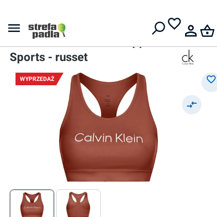
Darmowa dostawa od
399 zł
Staniki
Damski stanik
Calvin Klein Medium Support
Sports - russet
WYPRZEDAŻ