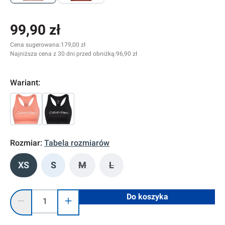
99,90 zł
Cena sugerowana:
179,00 zł
Najniższa cena z 30 dni przed obniżką:
96,90 zł
Wariant:
Rozmiar:
Tabela rozmiarów
XS
S
M
L
(Ta opcja jest obecnie niedostępna.)
(Ta opcja jest obecnie niedostę
Ilość produktu: Wprowadź żądaną ilość lub użyj przycisków, 
Do koszyka