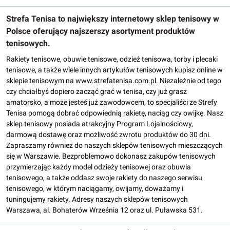
Strefa Tenisa to największy internetowy sklep tenisowy w
Polsce oferujący najszerszy asortyment produktów
tenisowych.
Rakiety tenisowe, obuwie tenisowe, odzież tenisowa, torby i plecaki
tenisowe, a także wiele innych artykułów tenisowych kupisz online w
sklepie tenisowym na www.strefatenisa.com.pl. Niezależnie od tego
czy chciałbyś dopiero zacząć grać w tenisa, czy już grasz
amatorsko, a może jesteś już zawodowcem, to specjaliści ze Strefy
Tenisa pomogą dobrać odpowiednią rakietę, naciąg czy owijkę. Nasz
sklep tenisowy posiada atrakcyjny Program Lojalnościowy,
darmową dostawę oraz możliwość zwrotu produktów do 30 dni.
Zapraszamy również do naszych sklepów tenisowych mieszczących
się w Warszawie. Bezproblemowo dokonasz zakupów tenisowych
przymierzając każdy model odzieży tenisowej oraz obuwia
tenisowego, a także oddasz swoje rakiety do naszego serwisu
tenisowego, w którym naciągamy, owijamy, doważamy i
tuningujemy rakiety. Adresy naszych sklepów tenisowych
Warszawa, al. Bohaterów Września 12 oraz ul. Puławska 531.