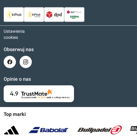
Ustawienia
cookies
Obserwuj nas
Opinie o nas
4.9
Na podstawie
16 838
opinii
z całego okresu
Top marki