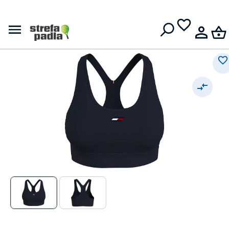
Damski stanik
Darmowa dostawa od
399 zł
Tommy Hilfiger Mid Intensity
Essent - desert sky