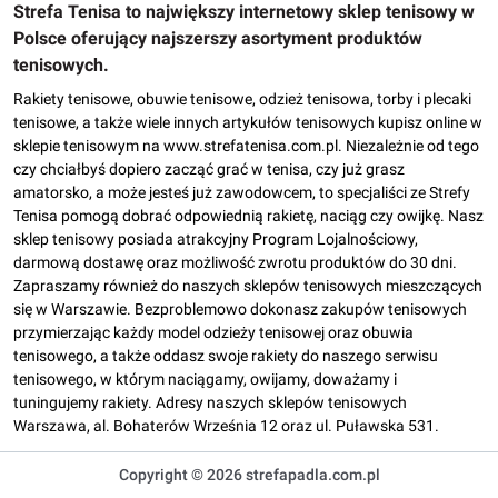
Strefa Tenisa to największy internetowy sklep tenisowy w
Polsce oferujący najszerszy asortyment produktów
tenisowych.
Rakiety tenisowe, obuwie tenisowe, odzież tenisowa, torby i plecaki
tenisowe, a także wiele innych artykułów tenisowych kupisz online w
sklepie tenisowym na www.strefatenisa.com.pl. Niezależnie od tego
czy chciałbyś dopiero zacząć grać w tenisa, czy już grasz
amatorsko, a może jesteś już zawodowcem, to specjaliści ze Strefy
Tenisa pomogą dobrać odpowiednią rakietę, naciąg czy owijkę. Nasz
sklep tenisowy posiada atrakcyjny Program Lojalnościowy,
darmową dostawę oraz możliwość zwrotu produktów do 30 dni.
Zapraszamy również do naszych sklepów tenisowych mieszczących
się w Warszawie. Bezproblemowo dokonasz zakupów tenisowych
przymierzając każdy model odzieży tenisowej oraz obuwia
tenisowego, a także oddasz swoje rakiety do naszego serwisu
tenisowego, w którym naciągamy, owijamy, doważamy i
tuningujemy rakiety. Adresy naszych sklepów tenisowych
Warszawa, al. Bohaterów Września 12 oraz ul. Puławska 531.
Copyright © 2026 strefapadla.com.pl