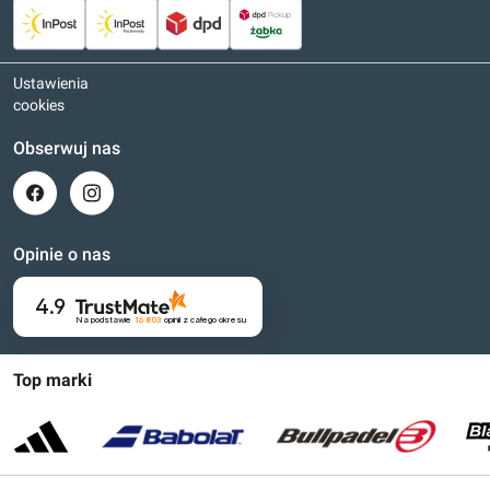
Ustawienia
cookies
Obserwuj nas
Opinie o nas
4.9
Na podstawie
16 803
opinii
z całego okresu
Top marki