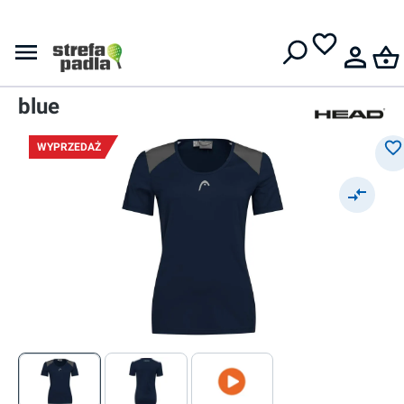
Darmowa dostawa od
399 zł
T-Shirty
Damski t-shirt
Head Club 22 Tech W - dark
blue
WYPRZEDAŻ