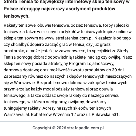
Strefa Tenisa to największy internetowy sklep tenisowy w
Polsce oferujący najszerszy asortyment produktów
tenisowych.
Rakiety tenisowe, obuwie tenisowe, odzież tenisowa, torby i plecaki
tenisowe, a także wiele innych artykułów tenisowych kupisz online w
sklepie tenisowym na www.strefatenisa.com.pl. Niezależnie od tego
czy chciałbyś dopiero zacząć grać w tenisa, czy już grasz
amatorsko, a może jesteś już zawodowcem, to specjaliści ze Strefy
Tenisa pomogą dobrać odpowiednią rakietę, naciąg czy owijkę. Nasz
sklep tenisowy posiada atrakcyjny Program Lojalnościowy,
darmową dostawę oraz możliwość zwrotu produktów do 30 dni.
Zapraszamy również do naszych sklepów tenisowych mieszczących
się w Warszawie. Bezproblemowo dokonasz zakupów tenisowych
przymierzając każdy model odzieży tenisowej oraz obuwia
tenisowego, a także oddasz swoje rakiety do naszego serwisu
tenisowego, w którym naciągamy, owijamy, doważamy i
tuningujemy rakiety. Adresy naszych sklepów tenisowych
Warszawa, al. Bohaterów Września 12 oraz ul. Puławska 531.
Copyright © 2026 strefapadla.com.pl