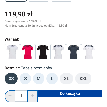
119,90 zł
Cena sugerowana:
165,00 zł
Najniższa cena z 30 dni przed obniżką:
116,30 zł
Wariant:
Rozmiar:
Tabela rozmiarów
XS
S
M
L
XL
XXL
(Ta opcja jest obecnie 
(Ta opcja jes
Ilość produktu: Wprowadź żądaną ilość lub użyj przycisków, 
Do koszyka