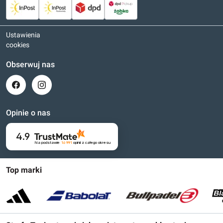
Ustawienia
cookies
Obserwuj nas
Opinie o nas
4.9
Na podstawie
16 991
opinii
z całego okresu
Top marki