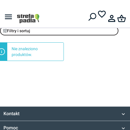
Darmowa dostawa od
399 zł
Bullpadel
Filtry i sortuj
Nie znaleziono
produktów.
Kontakt
Pomoc