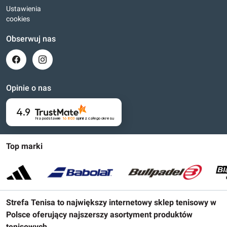
Ustawienia
cookies
Obserwuj nas
Opinie o nas
4.9
Na podstawie
16 803
opinii
z całego okresu
Top marki
Strefa Tenisa to największy internetowy sklep tenisowy w
Polsce oferujący najszerszy asortyment produktów
tenisowych.