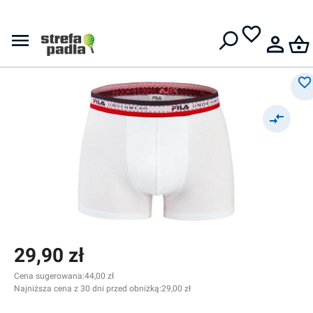
Męskie bokserki
Darmowa dostawa od
399 zł
Fila Underwear Man Boxer 1
pack - white/red/navy
29,90 zł
Cena sugerowana:
44,00 zł
Najniższa cena z 30 dni przed obniżką:
29,00 zł