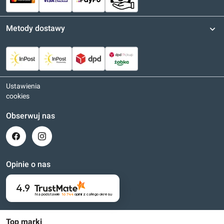
Metody dostawy
Ustawienia
cookies
Obserwuj nas
Opinie o nas
4.9
Na podstawie
16 744
opinii
z całego okresu
Top marki