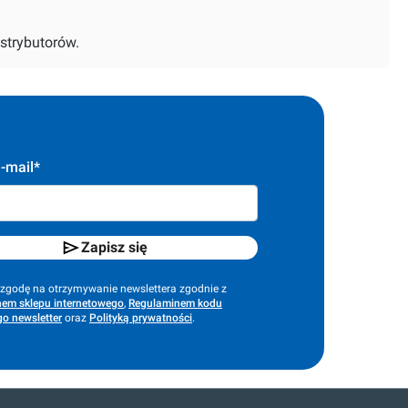
strybutorów.
-mail*
Zapisz się
godę na otrzymywanie newslettera zgodnie z
em sklepu internetowego
,
Regulaminem kodu
o newsletter
oraz
Polityką prywatności
.