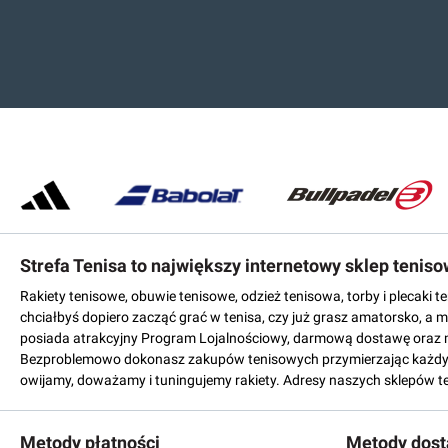
Strefa Tenisa to największy internetowy sklep tenis
Rakiety tenisowe, obuwie tenisowe, odzież tenisowa, torby i plecaki 
chciałbyś dopiero zacząć grać w tenisa, czy już grasz amatorsko, a 
posiada atrakcyjny Program Lojalnościowy, darmową dostawę oraz 
Bezproblemowo dokonasz zakupów tenisowych przymierzając każdy mo
owijamy, doważamy i tuningujemy rakiety. Adresy naszych sklepów t
Metody płatności
Metody dos