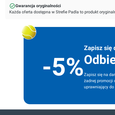
Gwarancja oryginalności
Każda oferta dostępna w Strefie Padla to produkt orygin
Zapisz się 
Odbie
-5%
Zapisz się na dar
żadnej promocji 
uprawniający do