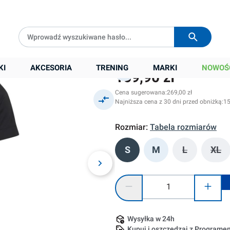
Darmowa dostawa od
399 zł
Wysyłka w
24h
nk/white
KI
AKCESORIA
TRENING
MARKI
NOWOŚ
159,90 zł
Cena sugerowana:
269,00 zł
Najniższa cena z 30 dni przed obniżką:
15
Rozmiar:
Tabela rozmiarów
S
M
L
XL
(Ta opcja je
(Ta
Ilość produktu: Wprowadź żądaną
Wysyłka w 24h
Kupuj i oszczędzaj z Program