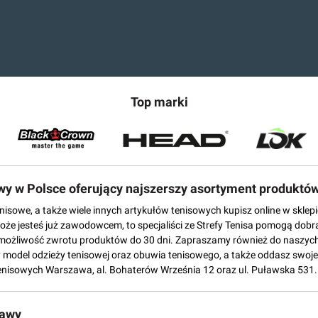
Top marki
owy w Polsce oferujący najszerszy asortyment produktó
tenisowe, a także wiele innych artykułów tenisowych kupisz online w skl
może jesteś już zawodowcem, to specjaliści ze Strefy Tenisa pomogą dobr
możliwość zwrotu produktów do 30 dni. Zapraszamy również do naszych
del odzieży tenisowej oraz obuwia tenisowego, a także oddasz swoje 
enisowych Warszawa, al. Bohaterów Września 12 oraz ul. Puławska 531.
tawy