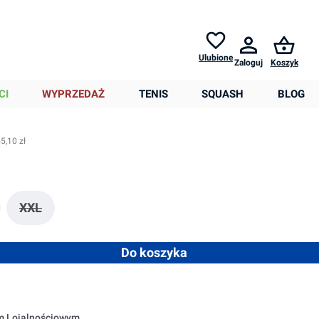
Zwroty do
30 dni *
Pomoc
Ulubione
Zaloguj
Koszyk
0,00 zł
CI
WYPRZEDAŻ
TENIS
SQUASH
BLOG
5,10 zł
XXL
st obecnie niedostępna.)
 opcja jest obecnie niedostępna.)
(Ta opcja jest obecnie niedostępna.)
 ilość lub użyj przycisków, aby zwiększyć lub zmniejszyć ilość
Do koszyka
em Lojalnościowym