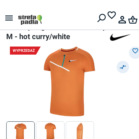
Darmowa dostawa od
399 zł
Nike
Męskie polo
Nike Spring Slam Ultimate Zip
M - hot curry/white
WYPRZEDAŻ