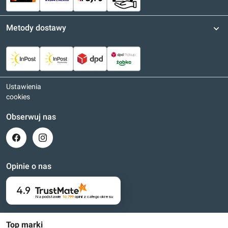
Metody dostawy
Ustawienia
cookies
Obserwuj nas
Opinie o nas
4.9
Na podstawie
16 799
opinii
z całego okresu
Top marki