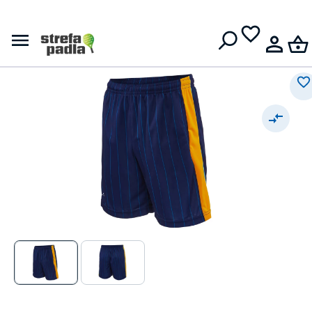
Męskie spodenki
Darmowa dostawa od
399 zł
Australian Short In Ace
Stampato - blu cosmo