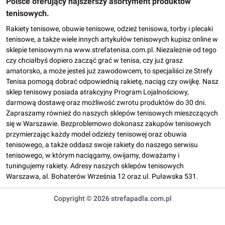
Polsce oferujący najszerszy asortyment produktów
tenisowych.
Rakiety tenisowe, obuwie tenisowe, odzież tenisowa, torby i plecaki
tenisowe, a także wiele innych artykułów tenisowych kupisz online w
sklepie tenisowym na www.strefatenisa.com.pl. Niezależnie od tego
czy chciałbyś dopiero zacząć grać w tenisa, czy już grasz
amatorsko, a może jesteś już zawodowcem, to specjaliści ze Strefy
Tenisa pomogą dobrać odpowiednią rakietę, naciąg czy owijkę. Nasz
sklep tenisowy posiada atrakcyjny Program Lojalnościowy,
darmową dostawę oraz możliwość zwrotu produktów do 30 dni.
Zapraszamy również do naszych sklepów tenisowych mieszczących
się w Warszawie. Bezproblemowo dokonasz zakupów tenisowych
przymierzając każdy model odzieży tenisowej oraz obuwia
tenisowego, a także oddasz swoje rakiety do naszego serwisu
tenisowego, w którym naciągamy, owijamy, doważamy i
tuningujemy rakiety. Adresy naszych sklepów tenisowych
Warszawa, al. Bohaterów Września 12 oraz ul. Puławska 531.
Copyright © 2026 strefapadla.com.pl