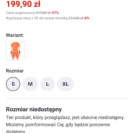
199,90 zł
Cena sugerowana:
319,00 zł
-37%
Najniższa cena z 30 dni przed obniżką:
213,30 zł
-6%
Wariant:
Rozmiar
S
M
L
XL
(Ta opcja jest obecnie niedostępna.)
(Ta opcja jest obecnie niedostępna.)
(Ta opcja jest obecnie niedostępna.)
(Ta opcja jest obecnie niedostę
Rozmiar niedostępny
Ten produkt, który przeglądasz, jest obecnie niedostępny.
Możemy poinformować Cię, gdy będzie ponownie
dostępny.