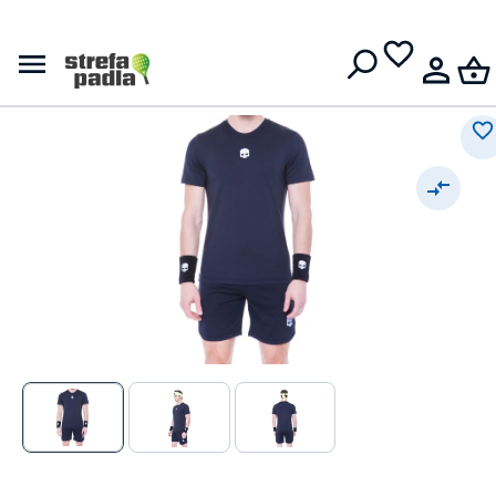
Męski t-shirt
Darmowa dostawa od
399 zł
Hydrogen Tech Tee - blue
navy