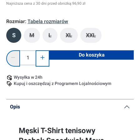
Najniższa cena z 30 dni przed obniżką:
96,90 zł
Rozmiar:
Tabela rozmiarów
S
M
L
XL
XXL
(Ta opcja jest obecnie niedostępna.)
(Ta opcja jest obecnie niedostępna.)
(Ta opcja jest obecnie niedostę
(Ta opcja jest obecni
Ilość produktu: Wprowadź żądaną ilość lub użyj przycisków, 
Do koszyka
Wysyłka w 24h
Kupuj i oszczędzaj z Programem Lojalnościowym
Opis
Męski T-Shirt tenisowy