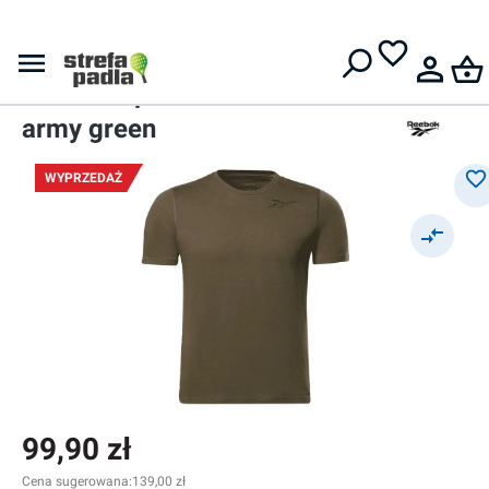
Darmowa dostawa od
399 zł
T-Shirty
Męski t-shirt
Reebok Speedwick Move -
army green
WYPRZEDAŻ
99,90 zł
Cena sugerowana:
139,00 zł