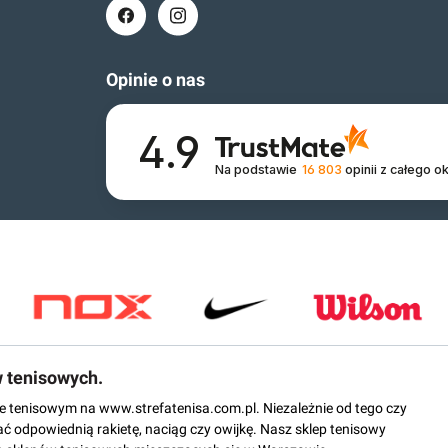
Opinie o nas
4.9
Na podstawie
16 803
opinii
z całego o
w tenisowych.
epie tenisowym na www.strefatenisa.com.pl. Niezależnie od tego czy
ać odpowiednią rakietę, naciąg czy owijkę. Nasz sklep tenisowy