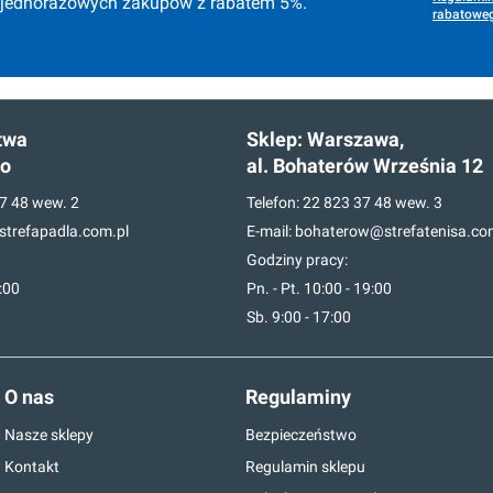
 jednorazowych zakupów z rabatem 5%.
rabatoweg
twa
Sklep:
Warszawa,
go
al. Bohaterów Września 12
7 48
wew. 2
Telefon:
22 823 37 48
wew. 3
trefapadla.com.pl
E-mail:
bohaterow@strefatenisa.co
Godziny pracy:
7:00
Pn. - Pt. 10:00 - 19:00
Sb. 9:00 - 17:00
O nas
Regulaminy
Nasze sklepy
Bezpieczeństwo
Kontakt
Regulamin sklepu