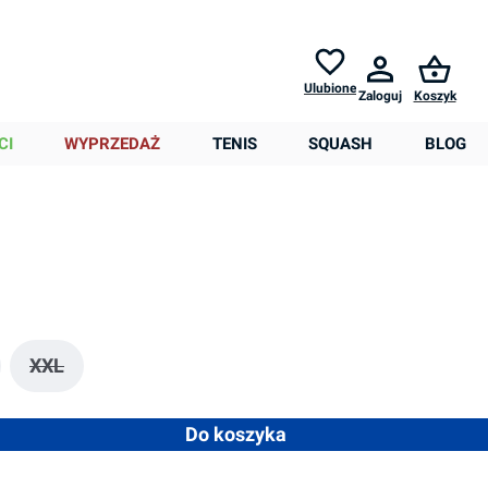
Zwroty do
30 dni *
Pomoc
Ulubione
Zaloguj
Koszyk
0,00 zł
1,65 zł
-0%
CI
WYPRZEDAŻ
TENIS
SQUASH
BLOG
XXL
 opcja jest obecnie niedostępna.)
(Ta opcja jest obecnie niedostępna.)
 ilość lub użyj przycisków, aby zwiększyć lub zmniejszyć ilość
Do koszyka