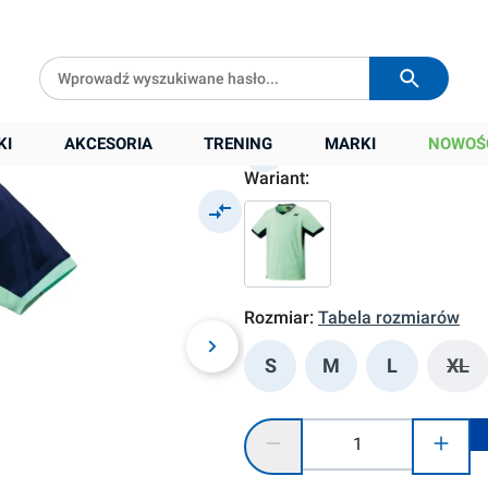
Darmowa dostawa od
399 zł
Wysyłka w
24h
379,90 zł
Cena sugerowana:
529,00 zł
-28%
Najniższa cena z 30 dni przed obniżką:
38
KI
AKCESORIA
TRENING
MARKI
NOWOŚ
Wariant:
Rozmiar:
Tabela rozmiarów
S
M
L
XL
(Ta
Ilość produktu: Wprowadź żądaną