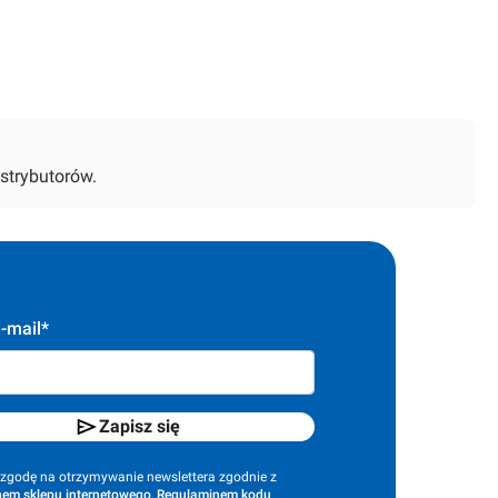
strybutorów.
-mail*
Zapisz się
godę na otrzymywanie newslettera zgodnie z
em sklepu internetowego
,
Regulaminem kodu