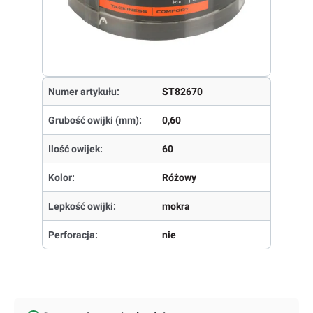
Numer artykułu:
ST82670
Grubość owijki (mm):
0,60
Ilość owijek:
60
Kolor:
Różowy
Lepkość owijki:
mokra
Perforacja:
nie