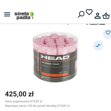
Darmowa dostawa od
399 zł
Head
Owijki zewnętrzne
Head Prime Tour 60P - pink
425,00 zł
Cena sugerowana:
475,00 zł
Najniższa cena z 30 dni przed obniżką:
374,00 zł