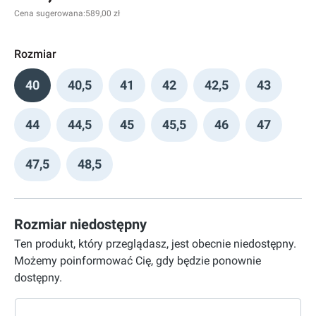
Cena sugerowana:
589,00 zł
Rozmiar
40
40,5
41
42
42,5
43
44
44,5
45
45,5
46
47
47,5
48,5
Rozmiar niedostępny
Ten produkt, który przeglądasz, jest obecnie niedostępny.
Możemy poinformować Cię, gdy będzie ponownie
dostępny.