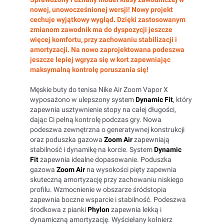
nowej, unowocześnionej wersji! Nowy projekt
cechuje wyjątkowy wygląd. Dzięki zastosowanym
zmianom zawodnik ma do dyspozycji jeszcze
więcej komfortu, przy zachowaniu stabilizacji i
amortyzacji. Na nowo zaprojektowana podeszwa
jeszcze lepiej wgryza się w kort zapewniając
maksymalną kontrolę poruszania się!
Męskie buty do tenisa Nike Air Zoom Vapor X
wyposażono w ulepszony system
Dynamic Fit
, który
zapewnia usztywnienie stopy na całej długości,
dając Ci pełną kontrolę podczas gry. Nowa
podeszwa zewnętrzna o generatywnej konstrukcji
oraz poduszka gazowa
Zoom Air
zapewniają
stabilność i dynamikę na korcie. System
Dynamic
Fit
zapewnia idealne dopasowanie. Poduszka
gazowa
Zoom Air
na wysokości pięty zapewnia
skuteczną amortyzację przy zachowaniu niskiego
profilu. Wzmocnienie w obszarze śródstopia
zapewnia boczne wsparcie i stabilność. Podeszwa
środkowa z pianki
Phylon
zapewnia lekką i
dynamiczną amortyzację. Wyściełany kołnierz