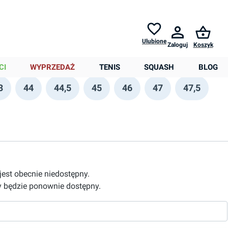
Zwroty do
30 dni *
Pomoc
Ulubione
Zaloguj
Koszyk
0,00 zł
CI
WYPRZEDAŻ
TENIS
SQUASH
BLOG
3
44
44,5
45
46
47
47,5
 jest obecnie niedostępny.
 będzie ponownie dostępny.