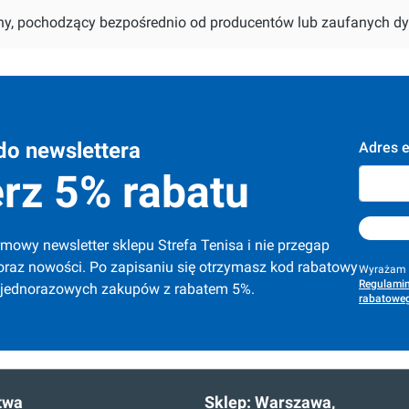
alny, pochodzący bezpośrednio od producentów lub zaufanych dy
do newslettera
Adres e
rz 5% rabatu
mowy newsletter sklepu Strefa Tenisa i nie przegap 
oraz nowości. Po zapisaniu się otrzymasz kod rabatowy 
Wyrażam z
Regulamin
 jednorazowych zakupów z rabatem 5%.
rabatoweg
twa
Sklep:
Warszawa,