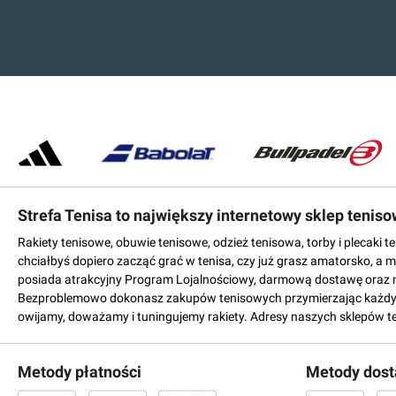
Strefa Tenisa to największy internetowy sklep tenis
Rakiety tenisowe, obuwie tenisowe, odzież tenisowa, torby i plecaki 
chciałbyś dopiero zacząć grać w tenisa, czy już grasz amatorsko, a 
posiada atrakcyjny Program Lojalnościowy, darmową dostawę oraz 
Bezproblemowo dokonasz zakupów tenisowych przymierzając każdy mo
owijamy, doważamy i tuningujemy rakiety. Adresy naszych sklepów t
Metody płatności
Metody dos