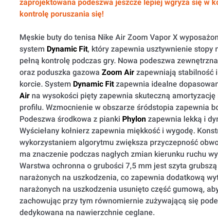
zaprojektowana podeszwa jeszcze lepiej wgryza się w 
kontrolę poruszania się!
Męskie buty do tenisa Nike Air Zoom Vapor X wyposażo
system
Dynamic Fit
, który zapewnia usztywnienie stopy n
pełną kontrolę podczas gry. Nowa podeszwa zewnętrzna 
oraz poduszka gazowa
Zoom Air
zapewniają stabilność 
korcie. System
Dynamic Fit
zapewnia idealne dopasowa
Air
na wysokości pięty zapewnia skuteczną amortyzację 
profilu. Wzmocnienie w obszarze śródstopia zapewnia bo
Podeszwa środkowa z pianki
Phylon
zapewnia lekką i dy
Wyściełany kołnierz zapewnia miękkość i wygodę. Konst
wykorzystaniem algorytmu zwiększa przyczepność obw
ma znaczenie podczas nagłych zmian kierunku ruchu wy
Warstwa ochronna o grubości 7,5 mm jest szyta grubszą 
narażonych na uszkodzenia, co zapewnia dodatkową wy
narażonych na uszkodzenia usunięto część gumową, ab
zachowując przy tym równomiernie zużywającą się pod
dedykowana na nawierzchnie ceglane.