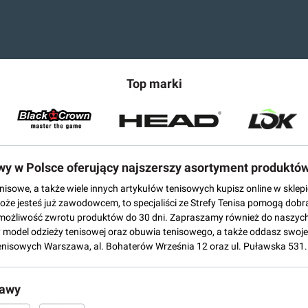
Top marki
owy w Polsce oferujący najszerszy asortyment produktó
tenisowe, a także wiele innych artykułów tenisowych kupisz online w skl
może jesteś już zawodowcem, to specjaliści ze Strefy Tenisa pomogą dobr
możliwość zwrotu produktów do 30 dni. Zapraszamy również do naszych
del odzieży tenisowej oraz obuwia tenisowego, a także oddasz swoje 
enisowych Warszawa, al. Bohaterów Września 12 oraz ul. Puławska 531.
tawy