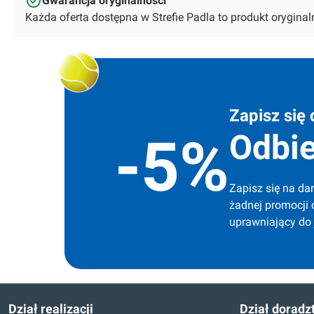
Gwarancja oryginalności
Każda oferta dostępna w Strefie Padla to produkt orygin
Zapisz się 
Odbie
-5%
Zapisz się na dar
żadnej promocji 
uprawniający do
Dział realizacji
Dział doradz