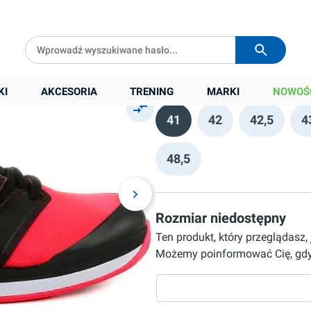
solar
Darmowa dostawa od
399 zł
Wysyłka w
24h
349,90 zł
Cena sugerowana:
589,00 zł
Rozmiar
KI
AKCESORIA
TRENING
MARKI
NOWOŚ
41
42
42,5
4
48,5
Rozmiar niedostępny
Ten produkt, który przeglądasz,
Możemy poinformować Cię, gdy