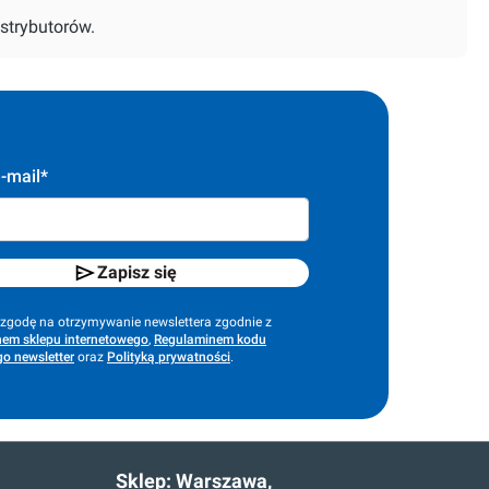
strybutorów.
-mail*
Zapisz się
godę na otrzymywanie newslettera zgodnie z
em sklepu internetowego
,
Regulaminem kodu
o newsletter
oraz
Polityką prywatności
.
Sklep:
Warszawa,