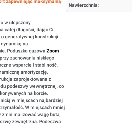
kort zapewniając maksymalną
Nawierzchnia:
no w ulepszony
a całej długości, dając Ci
o generatywnej konstrukcji
i dynamikę na
nie. Poduszka gazowa
Zoom
przy zachowaniu niskiego
czne wsparcie i stabilność.
namiczną amortyzację.
rukcja zaprojektowana z
odu podeszwy wewnętrznej, co
konywanych na korcie.
nicią w miejscach najbardziej
trzymałość. W miejscach mniej
y zminimalizować wagę buta,
eszwę zewnętrzną. Podeszwa