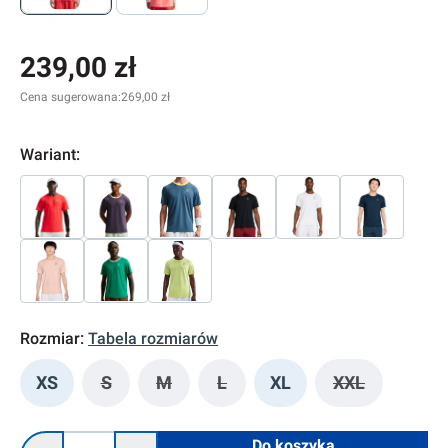
239,00 zł
Cena sugerowana:
269,00 zł
Wariant:
Rozmiar:
Tabela rozmiarów
XS
S
M
L
XL
XXL
(Ta opcja jest obecnie niedostępna.)
(Ta opcja jest obecnie niedostępna.)
(Ta opcja jest obecnie niedostę
(Ta opcja jes
Ilość produktu: Wprowadź żądaną ilość lub użyj przycisków, 
Do koszyka