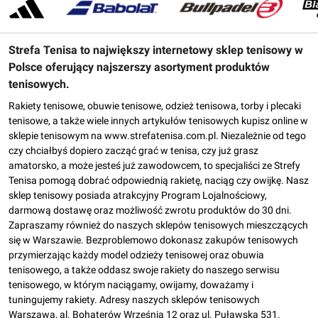
Strefa Tenisa to największy internetowy sklep tenisowy w
Polsce oferujący najszerszy asortyment produktów
tenisowych.
Rakiety tenisowe, obuwie tenisowe, odzież tenisowa, torby i plecaki
tenisowe, a także wiele innych artykułów tenisowych kupisz online w
sklepie tenisowym na www.strefatenisa.com.pl. Niezależnie od tego
czy chciałbyś dopiero zacząć grać w tenisa, czy już grasz
amatorsko, a może jesteś już zawodowcem, to specjaliści ze Strefy
Tenisa pomogą dobrać odpowiednią rakietę, naciąg czy owijkę. Nasz
sklep tenisowy posiada atrakcyjny Program Lojalnościowy,
darmową dostawę oraz możliwość zwrotu produktów do 30 dni.
Zapraszamy również do naszych sklepów tenisowych mieszczących
się w Warszawie. Bezproblemowo dokonasz zakupów tenisowych
przymierzając każdy model odzieży tenisowej oraz obuwia
tenisowego, a także oddasz swoje rakiety do naszego serwisu
tenisowego, w którym naciągamy, owijamy, doważamy i
tuningujemy rakiety. Adresy naszych sklepów tenisowych
Warszawa, al. Bohaterów Września 12 oraz ul. Puławska 531.