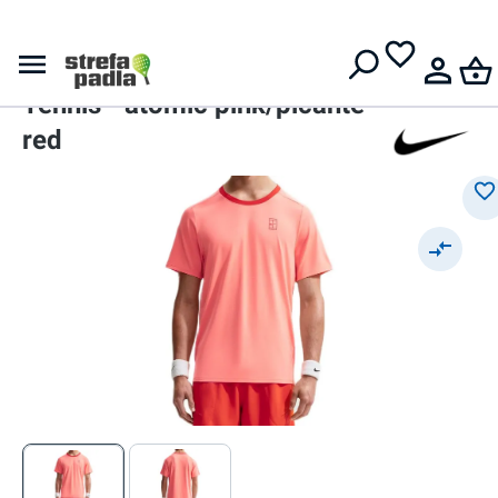
Darmowa dostawa od
399 zł
Nike
Nike Court Advantage Dri-Fit
Tennis - atomic pink/picante
red