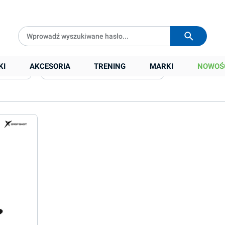
Darmowa dostawa od
399 zł
Wysyłka w
24h
KI
AKCESORIA
TRENING
MARKI
NOWOŚ
Dostępność na magazynie