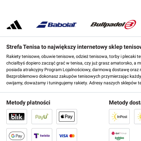
Strefa Tenisa to największy internetowy sklep tenis
Rakiety tenisowe, obuwie tenisowe, odzież tenisowa, torby i plecaki 
chciałbyś dopiero zacząć grać w tenisa, czy już grasz amatorsko, a 
posiada atrakcyjny Program Lojalnościowy, darmową dostawę oraz 
Bezproblemowo dokonasz zakupów tenisowych przymierzając każdy mo
owijamy, doważamy i tuningujemy rakiety. Adresy naszych sklepów t
Metody płatności
Metody dos