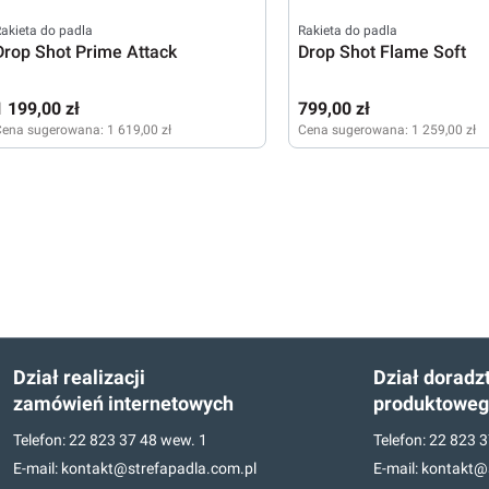
akieta do padla
Rakieta do padla
Drop Shot Prime Attack
Drop Shot Flame Soft
1 199,00 zł
799,00 zł
Cena sugerowana:
1 619,00 zł
Cena sugerowana:
1 259,00 zł
Dział realizacji
Dział doradz
zamówień internetowych
produktowe
Telefon:
22 823 37 48
wew. 1
Telefon:
22 823 3
E-mail:
kontakt@strefapadla.com.pl
E-mail:
kontakt@s