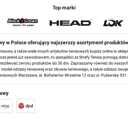
Top marki
owy w Polsce oferujący najszerszy asortyment produktó
tenisowe, a także wiele innych artykułów tenisowych kupisz online w skl
może jesteś już zawodowcem, to specjaliści ze Strefy Tenisa pomogą dobr
możliwość zwrotu produktów do 30 dni. Zapraszamy również do naszych
del odzieży tenisowej oraz obuwia tenisowego, a także oddasz swoje 
enisowych Warszawa, al. Bohaterów Września 12 oraz ul. Puławska 531.
tawy