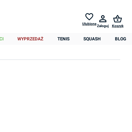
Zwroty do
30 dni *
Pomoc
Ulubione
Zaloguj
Koszyk
0,00 zł
CI
WYPRZEDAŻ
TENIS
SQUASH
BLOG
Sortowanie