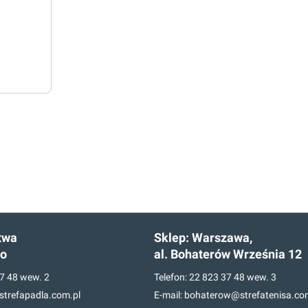
twa
Sklep:
Warszawa,
go
al. Bohaterów Września 12
7 48
wew. 2
Telefon:
22 823 37 48
wew. 3
trefapadla.com.pl
E-mail:
bohaterow@strefatenisa.co