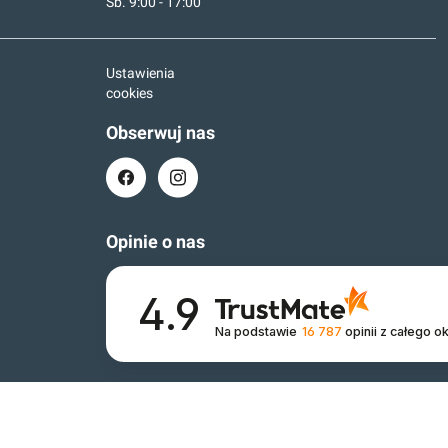
Sb. 9:00 - 17:00
Ustawienia
cookies
Obserwuj nas
Opinie o nas
4.9
Na podstawie
16 787
opinii
z całego o