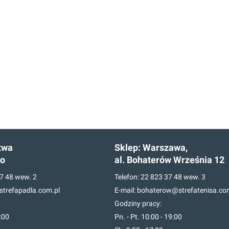
twa
Sklep:
Warszawa,
go
al. Bohaterów Września 12
7 48
wew. 2
Telefon:
22 823 37 48
wew. 3
trefapadla.com.pl
E-mail:
bohaterow@strefatenisa.co
Godziny pracy:
7:00
Pn. - Pt. 10:00 - 19:00