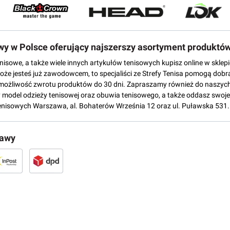
owy w Polsce oferujący najszerszy asortyment produktó
tenisowe, a także wiele innych artykułów tenisowych kupisz online w skl
może jesteś już zawodowcem, to specjaliści ze Strefy Tenisa pomogą dobr
możliwość zwrotu produktów do 30 dni. Zapraszamy również do naszych
del odzieży tenisowej oraz obuwia tenisowego, a także oddasz swoje 
enisowych Warszawa, al. Bohaterów Września 12 oraz ul. Puławska 531.
tawy