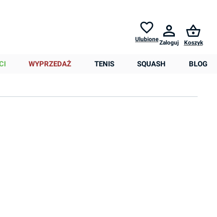
Zwroty do
30 dni *
Pomoc
Ulubione
Zaloguj
Koszyk
0,00 zł
CI
WYPRZEDAŻ
TENIS
SQUASH
BLOG
Sortowanie