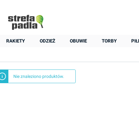
+48 22 823 37 48
Strona główna
Nowości
Akcesoria
Zamst
Zamst
RAKIETY
ODZIEŻ
OBUWIE
TORBY
PIŁ
Nie znaleziono produktów.