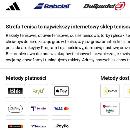
Strefa Tenisa to największy internetowy sklep tenis
Rakiety tenisowe, obuwie tenisowe, odzież tenisowa, torby i plecaki 
chciałbyś dopiero zacząć grać w tenisa, czy już grasz amatorsko, a 
posiada atrakcyjny Program Lojalnościowy, darmową dostawę oraz 
Bezproblemowo dokonasz zakupów tenisowych przymierzając każdy mo
owijamy, doważamy i tuningujemy rakiety. Adresy naszych sklepów t
Metody płatności
Metody dos