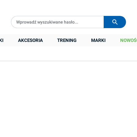
Darmowa dostawa od
399 zł
Wysyłka w
24h
KI
AKCESORIA
TRENING
MARKI
NOWOŚ