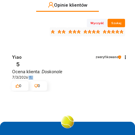
Opinie klientów
Wyczyść
Szukaj
Yiao
zweryfikowano
5
Ocena klienta:
Doskonale
7/3/2026
0
0