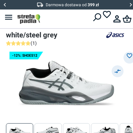
Darmowa dostawa od
399 zł
Asics
Męskie buty do padla
Asics Gel-Resolution X Padel -
white/steel grey
(
1
)
Średnia ocena 5 z 5 gwiazdek
-12%: SHOES12