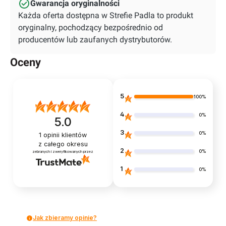
Gwarancja oryginalności
Każda oferta dostępna w Strefie Padla to produkt
oryginalny, pochodzący bezpośrednio od
producentów lub zaufanych dystrybutorów.
Oceny
5
100%
4
0%
5.0
3
0%
1
opinii klientów
z całego okresu
2
0%
zebranych i zweryfikowanych przez
1
0%
Jak zbieramy opinie?