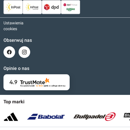
Ustawienia
cookies
Obserwuj nas
Opinie o nas
4.9
Na podstawie
16 803
opinii
z całego okresu
Top marki