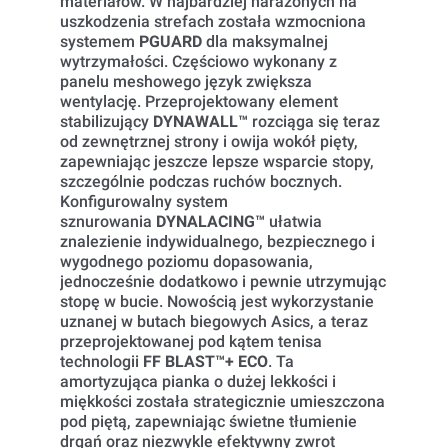
materiałów. W najbardziej narażonych na
uszkodzenia strefach została wzmocniona
systemem
PGUARD
dla maksymalnej
wytrzymałości. Częściowo wykonany z
panelu meshowego język zwiększa
wentylację. Przeprojektowany element
stabilizujący
DYNAWALL™
rozciąga się teraz
od zewnętrznej strony i owija wokół pięty,
zapewniając jeszcze lepsze wsparcie stopy,
szczególnie podczas ruchów bocznych.
Konfigurowalny system
sznurowania
DYNALACING™
ułatwia
znalezienie indywidualnego, bezpiecznego i
wygodnego poziomu dopasowania,
jednocześnie dodatkowo i pewnie utrzymując
stopę w bucie. Nowością jest wykorzystanie
uznanej w butach biegowych Asics, a teraz
przeprojektowanej pod kątem tenisa
technologii
FF BLAST™+ ECO
. Ta
amortyzująca pianka o dużej lekkości i
miękkości została strategicznie umieszczona
pod piętą, zapewniając świetne tłumienie
drgań oraz niezwykle efektywny zwrot