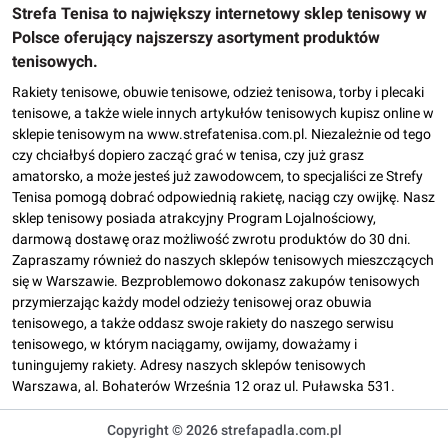
Strefa Tenisa to największy internetowy sklep tenisowy w
Polsce oferujący najszerszy asortyment produktów
tenisowych.
Rakiety tenisowe, obuwie tenisowe, odzież tenisowa, torby i plecaki
tenisowe, a także wiele innych artykułów tenisowych kupisz online w
sklepie tenisowym na www.strefatenisa.com.pl. Niezależnie od tego
czy chciałbyś dopiero zacząć grać w tenisa, czy już grasz
amatorsko, a może jesteś już zawodowcem, to specjaliści ze Strefy
Tenisa pomogą dobrać odpowiednią rakietę, naciąg czy owijkę. Nasz
sklep tenisowy posiada atrakcyjny Program Lojalnościowy,
darmową dostawę oraz możliwość zwrotu produktów do 30 dni.
Zapraszamy również do naszych sklepów tenisowych mieszczących
się w Warszawie. Bezproblemowo dokonasz zakupów tenisowych
przymierzając każdy model odzieży tenisowej oraz obuwia
tenisowego, a także oddasz swoje rakiety do naszego serwisu
tenisowego, w którym naciągamy, owijamy, doważamy i
tuningujemy rakiety. Adresy naszych sklepów tenisowych
Warszawa, al. Bohaterów Września 12 oraz ul. Puławska 531.
Copyright © 2026 strefapadla.com.pl