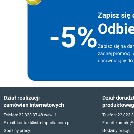
Zapisz się 
Odbie
-5%
Zapisz się na dar
żadnej promocji 
uprawniający do
Dział realizacji
Dział doradz
zamówień internetowych
produktowe
Telefon:
22 823 37 48
wew. 1
Telefon:
22 823 3
E-mail:
kontakt@strefapadla.com.pl
E-mail:
kontakt@s
Godziny pracy:
Godziny pracy: