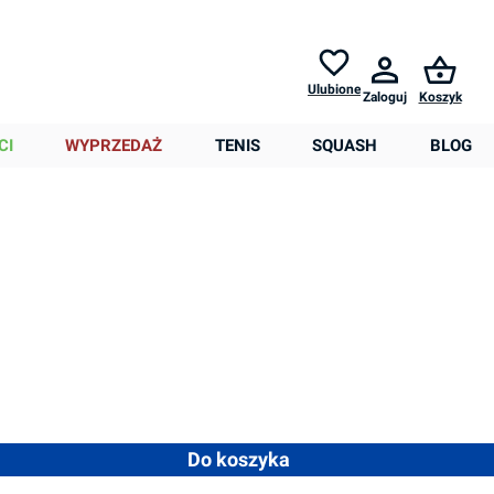
Zwroty do
30 dni *
Pomoc
Ulubione
Zaloguj
Koszyk
0,00 zł
CI
WYPRZEDAŻ
TENIS
SQUASH
BLOG
,88 zł
t obecnie niedostępna.)
 ilość lub użyj przycisków, aby zwiększyć lub zmniejszyć ilość
Do koszyka