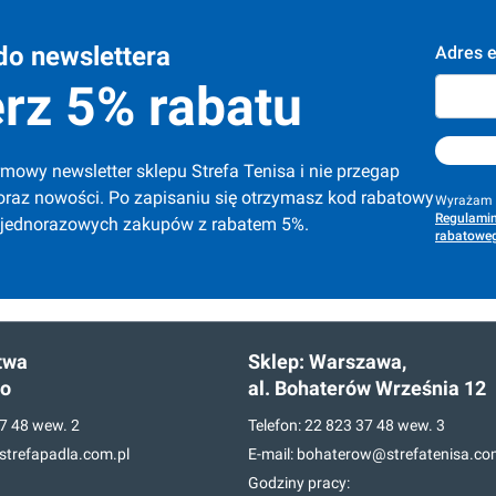
do newslettera
Adres e
rz 5% rabatu
mowy newsletter sklepu Strefa Tenisa i nie przegap 
oraz nowości. Po zapisaniu się otrzymasz kod rabatowy 
Wyrażam z
Regulamin
 jednorazowych zakupów z rabatem 5%.
rabatoweg
twa
Sklep:
Warszawa,
go
al. Bohaterów Września 12
7 48
wew. 2
Telefon:
22 823 37 48
wew. 3
trefapadla.com.pl
E-mail:
bohaterow@strefatenisa.co
Godziny pracy: