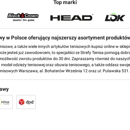
Top marki
owy w Polsce oferujący najszerszy asortyment produktó
tenisowe, a także wiele innych artykułów tenisowych kupisz online w skl
może jesteś już zawodowcem, to specjaliści ze Strefy Tenisa pomogą dobr
możliwość zwrotu produktów do 30 dni. Zapraszamy również do naszych
del odzieży tenisowej oraz obuwia tenisowego, a także oddasz swoje 
enisowych Warszawa, al. Bohaterów Września 12 oraz ul. Puławska 531.
tawy