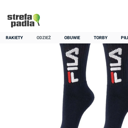
+48 22 823 37 48
Strona główna
Odzież
Inne
Skarpety
Skarpety
Fila Junior Tennis Socks 3P - navy
RAKIETY
ODZIEŻ
OBUWIE
TORBY
PIŁ