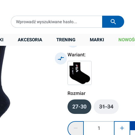
Darmowa dostawa od
399 zł
Wysyłka w
24h
32,00 zł
Cena sugerowana:
35,00 zł
KI
AKCESORIA
TRENING
MARKI
NOWOŚ
Najniższa cena z 30 dni przed obniżką:
26
Wariant:
Rozmiar
27-30
31-34
(Ta opcja jes
Ilość produktu: Wprowadź żądaną