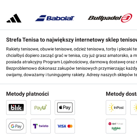
Strefa Tenisa to największy internetowy sklep tenis
Rakiety tenisowe, obuwie tenisowe, odzież tenisowa, torby i plecaki 
chciałbyś dopiero zacząć grać w tenisa, czy już grasz amatorsko, a 
posiada atrakcyjny Program Lojalnościowy, darmową dostawę oraz 
Bezproblemowo dokonasz zakupów tenisowych przymierzając każdy mo
owijamy, doważamy i tuningujemy rakiety. Adresy naszych sklepów t
Metody płatności
Metody dos