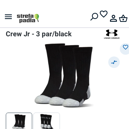
Darmowa dostawa od
399 zł
Skarpety
Skarpety
Under Armour UA HeatGear
Crew Jr - 3 par/black