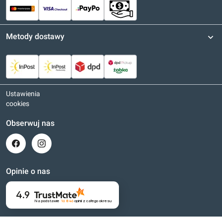
Metody dostawy
Ustawienia
cookies
Obserwuj nas
Opinie o nas
4.9
Na podstawie
16 846
opinii
z całego okresu