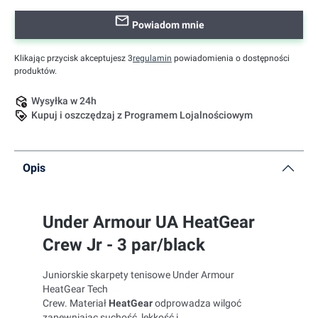
Powiadom mnie
Klikając przycisk akceptujesz 3
regulamin
powiadomienia o dostępności
produktów.
Wysyłka w 24h
Kupuj i oszczędzaj z Programem Lojalnościowym
Opis
Under Armour UA HeatGear
Crew Jr - 3 par/black
Juniorskie skarpety tenisowe Under Armour
HeatGear Tech
Crew. Materiał
HeatGear
odprowadza wilgoć
zapewniając suchość, lekkość i