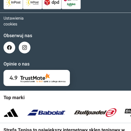
Ustawienia
cookies
Obserwuj nas
Opinie o nas
4.9
Na podstawie
16 801
opinii
z całego okresu
Top marki
Strefa Tenisa to największy internetowy sklep tenisowy w