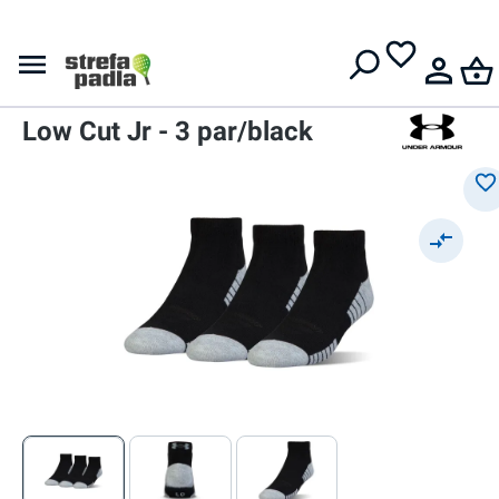
Darmowa dostawa od
399 zł
Skarpety
Skarpety
Under Armour UA HeatGear
Low Cut Jr - 3 par/black