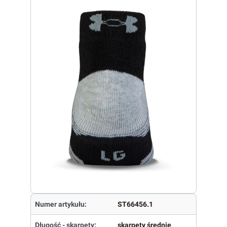
Numer artykułu:
ST66456.1
Długość - skarpety:
skarpety średnie