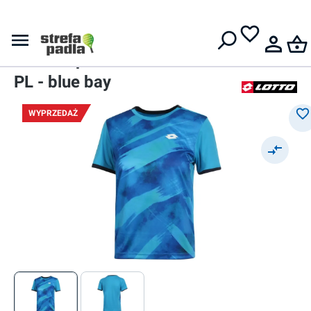
Darmowa dostawa od
399 zł
Koszulki
Koszulka chłopięca
Lotto Top Ten B III Tee PRT3
PL - blue bay
WYPRZEDAŻ