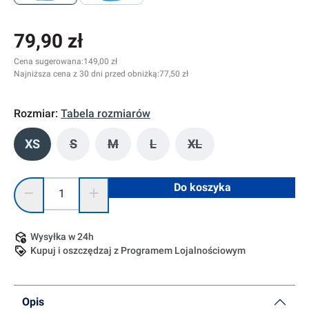
79,90 zł
Cena sugerowana:
149,00 zł
Najniższa cena z 30 dni przed obniżką:
77,50 zł
Rozmiar:
Tabela rozmiarów
XS
S
M
L
XL
(Ta opcja jest obecnie niedostępna.)
(Ta opcja jest obecnie niedostępna.)
(Ta opcja jest obecnie niedostę
(Ta opcja jest obecnie
Ilość produktu: Wprowadź żądaną ilość lub użyj przycisków, 
Do koszyka
Wysyłka w 24h
Kupuj i oszczędzaj z Programem Lojalnościowym
Opis