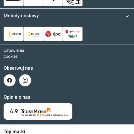
Metody dostawy
Ustawienia
cookies
Obserwuj nas
Opinie o nas
4.9
Na podstawie
16 838
opinii
z całego okresu
Top marki