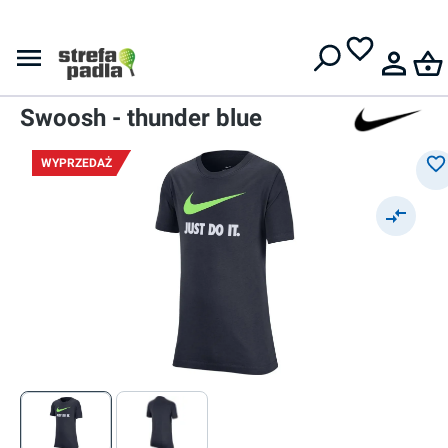
Darmowa dostawa od
399 zł
Nike
Koszulka chłopięca
Nike B NSW Tee Just Do It
Swoosh - thunder blue
WYPRZEDAŻ