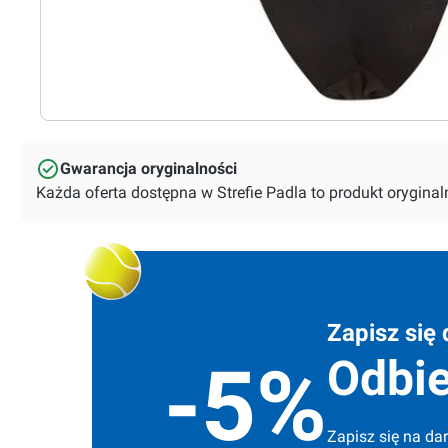
Gwarancja oryginalności
Każda oferta dostępna w Strefie Padla to produkt orygin
Zapisz się 
Odbie
-5%
Zapisz się na dar