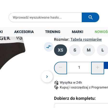
Darmowa dostawa od
399 zł
Wysyłka w
24h
39,90 zł
Cena sugerowana:
109,00 zł
Najniższa cena z 30 dni przed obniżką:
38
KI
AKCESORIA
TRENING
MARKI
NOWOŚ
Rozmiar:
Tabela rozmiarów
XS
S
M
L
(Ta opcja jest obec
(Ta opcja j
(Ta
Ilość produktu: Wprowadź żądaną
Wysyłka w 24h
Kupuj i oszczędzaj z Program
Dobierz do kompletu: