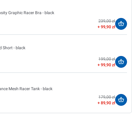
sity Graphic Racer Bra - black
239,00 zł
99,90 zł
 Short - black
199,00 zł
99,90 zł
ance Mesh Racer Tank - black
179,00 zł
89,90 zł