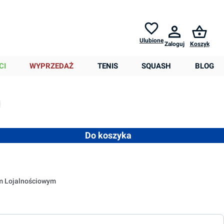
Zwroty do
30 dni *
Pomoc
Ulubione
Zaloguj
Koszyk
0,00 zł
,70 zł
CI
WYPRZEDAŻ
TENIS
SQUASH
BLOG
nie niedostępna.)
est obecnie niedostępna.)
 opcja jest obecnie niedostępna.)
 ilość lub użyj przycisków, aby zwiększyć lub zmniejszyć ilość
Do koszyka
em Lojalnościowym