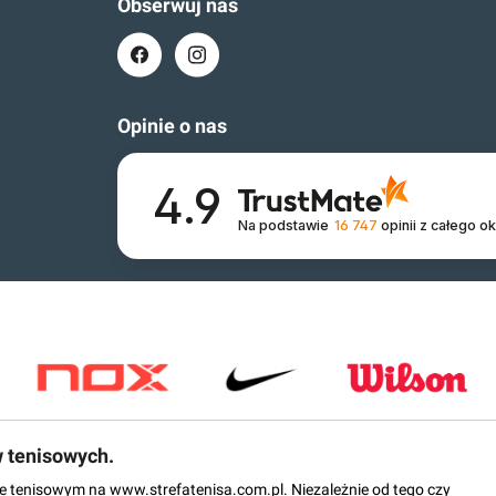
Obserwuj nas
Opinie o nas
4.9
Na podstawie
16 747
opinii
z całego o
w tenisowych.
epie tenisowym na www.strefatenisa.com.pl. Niezależnie od tego czy