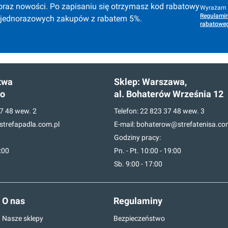
oraz nowości. Po zapisaniu się otrzymasz kod rabatowy 
Wyrażam z
Regulamin
 jednorazowych zakupów z rabatem 5%.
rabatoweg
twa
Sklep:
Warszawa,
go
al. Bohaterów Września 12
7 48
wew. 2
Telefon:
22 823 37 48
wew. 3
trefapadla.com.pl
E-mail:
bohaterow@strefatenisa.co
Godziny pracy:
7:00
Pn. - Pt. 10:00 - 19:00
Sb. 9:00 - 17:00
O nas
Regulaminy
Nasze sklepy
Bezpieczeństwo