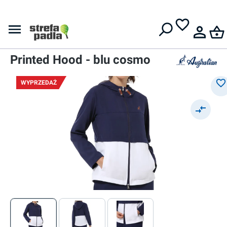
Darmowa dostawa od
399 zł
Bluzy
Damska bluza
Australian Slam Jacket With
Printed Hood - blu cosmo
WYPRZEDAŻ