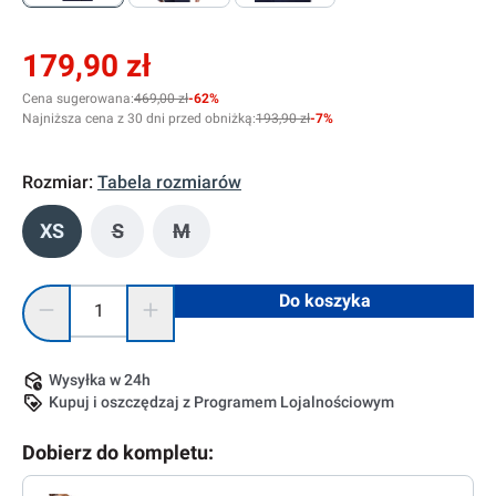
179,90 zł
Cena sugerowana:
469,00 zł
-62%
Najniższa cena z 30 dni przed obniżką:
193,90 zł
-7%
Rozmiar:
Tabela rozmiarów
XS
S
M
(Ta opcja jest obecnie niedostępna.)
(Ta opcja jest obecnie niedostępna.)
Ilość produktu: Wprowadź żądaną ilość lub użyj przycisków, 
Do koszyka
Wysyłka w 24h
Kupuj i oszczędzaj z Programem Lojalnościowym
Dobierz do kompletu: