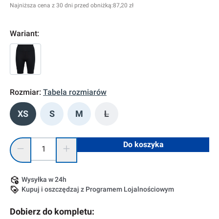
Najniższa cena z 30 dni przed obniżką:
87,20 zł
Wariant:
Rozmiar:
Tabela rozmiarów
XS
S
M
L
(Ta opcja jest obecnie niedostę
Ilość produktu: Wprowadź żądaną ilość lub użyj przycisków, 
Do koszyka
Wysyłka w 24h
Kupuj i oszczędzaj z Programem Lojalnościowym
Dobierz do kompletu: