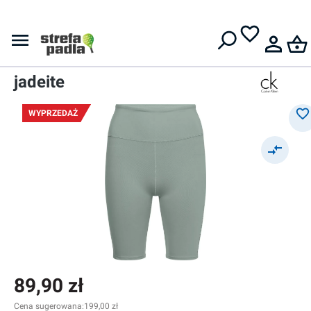
Darmowa dostawa od
399 zł
Spodenki
Damskie spodenki
Calvin Klein Knit Shorts -
jadeite
WYPRZEDAŻ
89,90 zł
Cena sugerowana:
199,00 zł