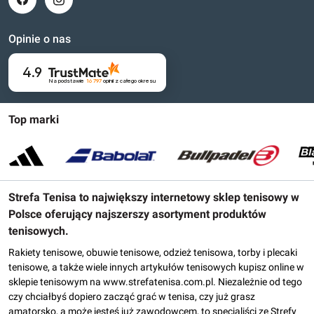
Opinie o nas
4.9
Na podstawie
16 797
opinii
z całego okresu
Top marki
Strefa Tenisa to największy internetowy sklep tenisowy w
Polsce oferujący najszerszy asortyment produktów
tenisowych.
Rakiety tenisowe, obuwie tenisowe, odzież tenisowa, torby i plecaki
tenisowe, a także wiele innych artykułów tenisowych kupisz online w
sklepie tenisowym na www.strefatenisa.com.pl. Niezależnie od tego
czy chciałbyś dopiero zacząć grać w tenisa, czy już grasz
amatorsko, a może jesteś już zawodowcem, to specjaliści ze Strefy