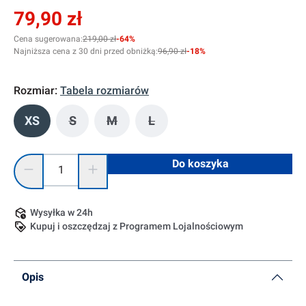
79,90 zł
Cena sugerowana:
219,00 zł
-64%
Najniższa cena z 30 dni przed obniżką:
96,90 zł
-18%
Rozmiar:
Tabela rozmiarów
XS
S
M
L
(Ta opcja jest obecnie niedostępna.)
(Ta opcja jest obecnie niedostępna.)
(Ta opcja jest obecnie niedostę
Ilość produktu: Wprowadź żądaną ilość lub użyj przycisków, 
Do koszyka
Wysyłka w 24h
Kupuj i oszczędzaj z Programem Lojalnościowym
Opis