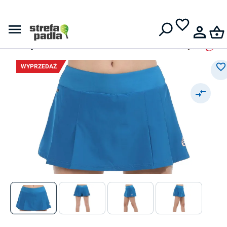
Darmowa dostawa od
399 zł
Spódniczki
Damska spódniczka
Bullpadel Elicio - azul intenso
WYPRZEDAŻ