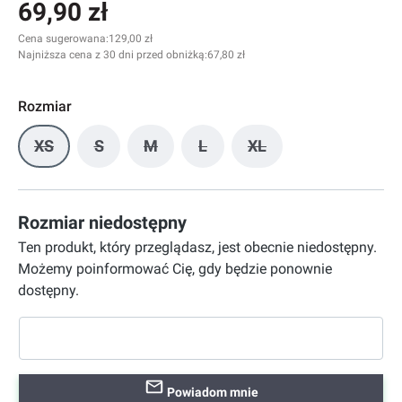
69,90 zł
Cena sugerowana:
129,00 zł
Najniższa cena z 30 dni przed obniżką:
67,80 zł
Rozmiar
XS
S
M
L
XL
(Ta opcja jest obecnie niedostępna.)
(Ta opcja jest obecnie niedostępna.)
(Ta opcja jest obecnie niedostępna.)
(Ta opcja jest obecnie niedost
(Ta opcja jest obecnie
Rozmiar niedostępny
Ten produkt, który przeglądasz, jest obecnie niedostępny.
Możemy poinformować Cię, gdy będzie ponownie
dostępny.
Powiadom mnie