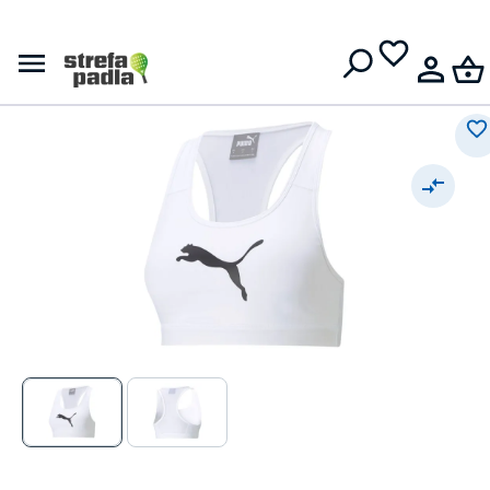
Damski stanik
Darmowa dostawa od
399 zł
Puma Top Mid Impact 4Keeps
Bra - puma white