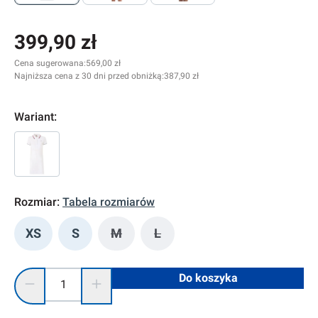
399,90 zł
Cena sugerowana:
569,00 zł
Najniższa cena z 30 dni przed obniżką:
387,90 zł
Wariant:
Rozmiar:
Tabela rozmiarów
XS
S
M
L
(Ta opcja jest obecnie niedostępna.)
(Ta opcja jest obecnie niedostę
Ilość produktu: Wprowadź żądaną ilość lub użyj przycisków, 
Do koszyka