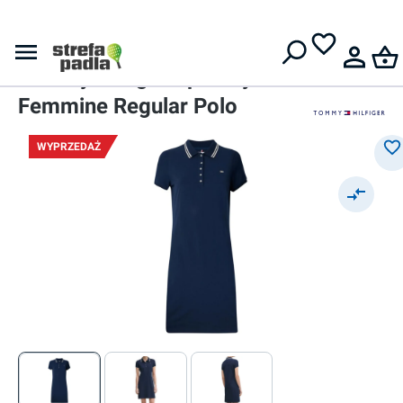
Darmowa dostawa od
399 zł
Sukienki
Damska sukienka
Tommy Hilfiger Sportify
Femmine Regular Polo
WYPRZEDAŻ