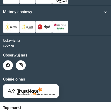
Metody dostawy
Ustawienia
cookies
Obserwuj nas
Opinie o nas
4.9
Na podstawie
16 991
opinii
z całego okresu
Top marki