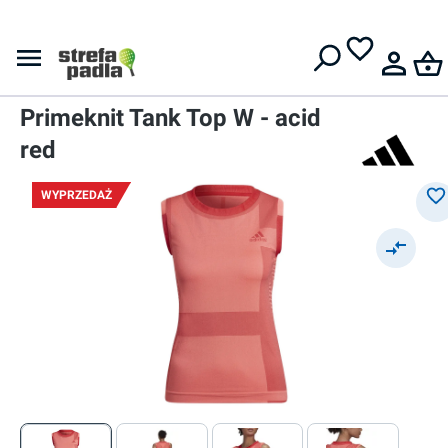
Darmowa dostawa od
399 zł
Topy
Damski top
Adidas Tennis Premium
Primeknit Tank Top W - acid
red
WYPRZEDAŻ