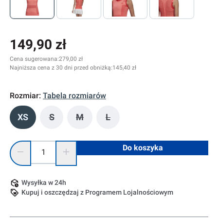
149,90 zł
Cena sugerowana:
279,00 zł
Najniższa cena z 30 dni przed obniżką:
145,40 zł
Rozmiar:
Tabela rozmiarów
XS
S
M
L
(Ta opcja jest obecnie niedostępna.)
(Ta opcja jest obecnie niedostępna.)
(Ta opcja jest obecnie niedostę
Ilość produktu: Wprowadź żądaną ilość lub użyj przycisków, 
Do koszyka
Wysyłka w 24h
Kupuj i oszczędzaj z Programem Lojalnościowym