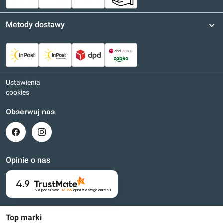
Metody dostawy
Ustawienia
cookies
Obserwuj nas
Opinie o nas
4.9
Na podstawie
16 799
opinii
z całego okresu
Top marki