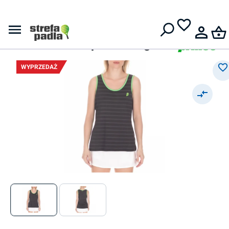
Darmowa dostawa od
399 zł
Topy
Damski top
Prince Tank Top - black/green
WYPRZEDAŻ