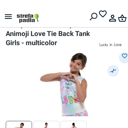
Darmowa dostawa od
399 zł
Lucky in Love
Koszulka dziewczęca
Lucky in Love Novelty Print
Animoji Love Tie Back Tank
Girls - multicolor