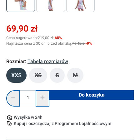
69,90 zł
Cena sugerowana:
219,00 zł
-68%
Najniższa cena z 30 dni przed obniżką:
76,42 zł
-9%
Rozmiar:
Tabela rozmiarów
XXS
XS
S
M
(Ta opcja jest obecnie niedostępna.)
(Ta opcja jest obecnie niedostępna.)
(Ta opcja jest obecnie niedo
Ilość produktu: Wprowadź żądaną ilość lub użyj przycisków, 
Do koszyka
Wysyłka w 24h
Kupuj i oszczędzaj z Programem Lojalnościowym