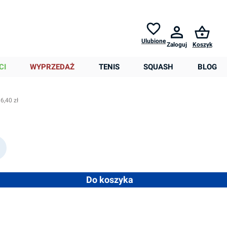
Zwroty do
30 dni *
Pomoc
Ulubione
Zaloguj
Koszyk
0,00 zł
CI
WYPRZEDAŻ
TENIS
SQUASH
BLOG
6,40 zł
 ilość lub użyj przycisków, aby zwiększyć lub zmniejszyć ilość
Do koszyka