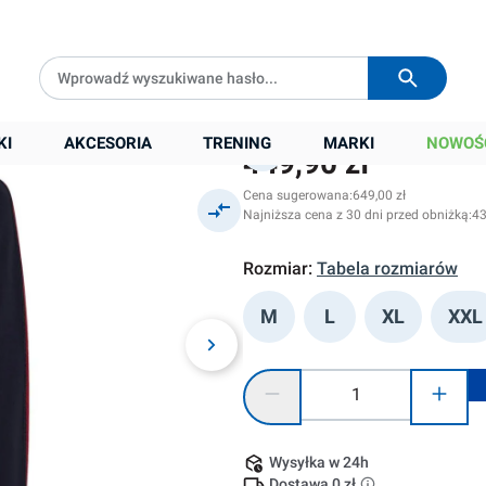
Darmowa dostawa od
399 zł
Wysyłka w
24h
ng Collar
KI
AKCESORIA
TRENING
MARKI
NOWOŚ
449,90 zł
Cena sugerowana:
649,00 zł
Najniższa cena z 30 dni przed obniżką:
43
Rozmiar:
Tabela rozmiarów
M
L
XL
XXL
Ilość produktu: Wprowadź żądaną
Wysyłka w 24h
Dostawa 0 zł