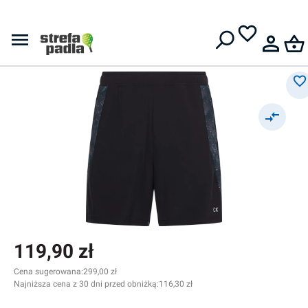
Męskie spodenki
Darmowa dostawa od
399 zł
Calvin Klein WO 7" Woven
Short - black
119,90 zł
Cena sugerowana:
299,00 zł
Najniższa cena z 30 dni przed obniżką:
116,30 zł