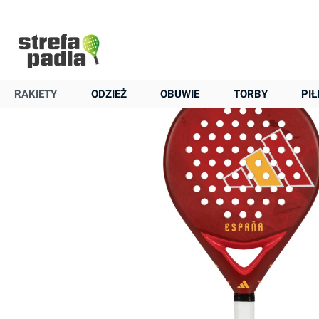
+48 22 823 37 48
Strona główna
Rakiety
Rakiety seniorskie
Adidas
Rakieta do padla
Adidas World Cup ESP
RAKIETY
ODZIEŻ
OBUWIE
TORBY
PIŁ