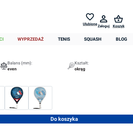
Zwroty do
30 dni *
Pomoc
Ulubione
Zaloguj
Koszyk
0,00 zł
CI
WYPRZEDAŻ
TENIS
SQUASH
BLOG
Balans (mm):
Kształt:
even
okrąg
 ilość lub użyj przycisków, aby zwiększyć lub zmniejszyć ilość
Do koszyka