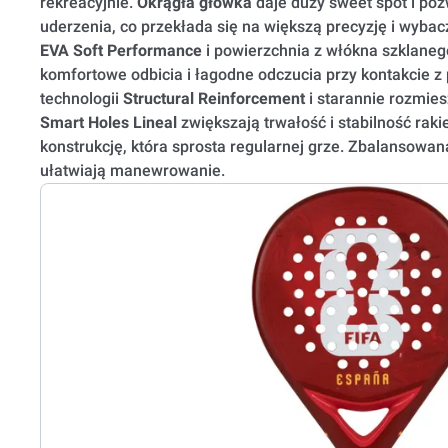
rekreacyjnie.
Okrągła główka
daje duży sweet spot i poz
uderzenia, co przekłada się na większą precyzję i wybac
EVA Soft Performance
i powierzchnia z włókna szklaneg
komfortowe odbicia i łagodne odczucia przy kontakcie z
technologii
Structural Reinforcement
i starannie rozmie
Smart Holes Lineal
zwiększają trwałość i stabilność raki
konstrukcję, która sprosta regularnej grze. Zbalansowan
ułatwiają manewrowanie.