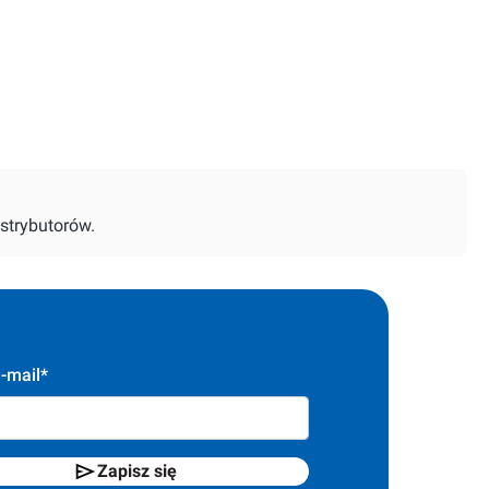
strybutorów.
-mail*
Zapisz się