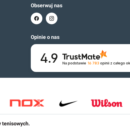
Obserwuj nas
Opinie o nas
4.9
Na podstawie
16 783
opinii
z całego o
w tenisowych.