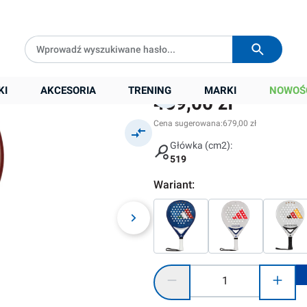
Darmowa dostawa od
399 zł
Wysyłka w
24h
KI
AKCESORIA
TRENING
MARKI
NOWOŚ
469,00 zł
Cena sugerowana:
679,00 zł
Główka (cm2):
519
Wariant:
Ilość produktu: Wprowadź żądaną