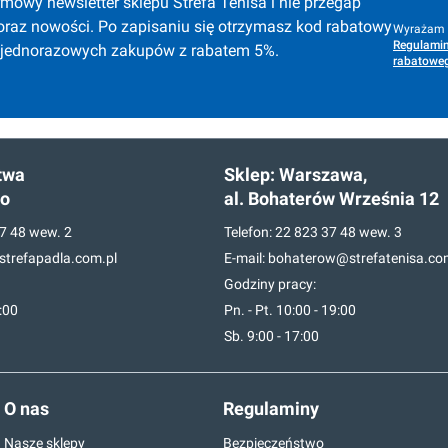
mowy newsletter sklepu Strefa Tenisa i nie przegap 
oraz nowości. Po zapisaniu się otrzymasz kod rabatowy 
Wyrażam z
Regulamin
 jednorazowych zakupów z rabatem 5%.
rabatoweg
twa
Sklep:
Warszawa,
go
al. Bohaterów Września 12
7 48
wew. 2
Telefon:
22 823 37 48
wew. 3
trefapadla.com.pl
E-mail:
bohaterow@strefatenisa.co
Godziny pracy:
7:00
Pn. - Pt. 10:00 - 19:00
Sb. 9:00 - 17:00
O nas
Regulaminy
Nasze sklepy
Bezpieczeństwo