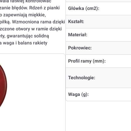
wala łatwiej kontrolować
zanie błędów. Rdzeń z pianki
Główka (cm2):
o zapewniają miękkie,
Kształt:
 piłką. Wzmocniona rama dzięki
szczone otwory w ramie dzięki
Materiał:
ety, gwarantując solidną
a waga i balans rakiety
Pokrowiec:
Profil ramy (mm):
Technologie:
Waga (g):