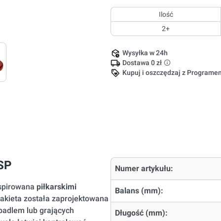
Ilość
2+
Wysyłka w 24h
Dostawa 0 zł
Kupuj i oszczędzaj z Program
SP
Numer artykułu:
nspirowana
piłkarskimi
Balans (mm):
rakieta została zaprojektowana
padlem lub grających
Długość (mm):