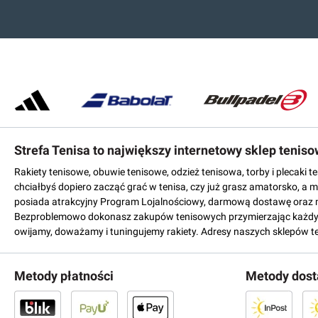
Strefa Tenisa to największy internetowy sklep tenis
Rakiety tenisowe, obuwie tenisowe, odzież tenisowa, torby i plecaki 
chciałbyś dopiero zacząć grać w tenisa, czy już grasz amatorsko, a 
posiada atrakcyjny Program Lojalnościowy, darmową dostawę oraz 
Bezproblemowo dokonasz zakupów tenisowych przymierzając każdy mo
owijamy, doważamy i tuningujemy rakiety. Adresy naszych sklepów t
Metody płatności
Metody dos