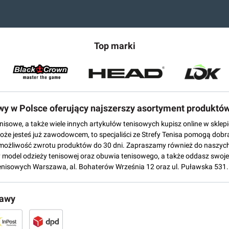
Top marki
owy w Polsce oferujący najszerszy asortyment produktó
tenisowe, a także wiele innych artykułów tenisowych kupisz online w skl
może jesteś już zawodowcem, to specjaliści ze Strefy Tenisa pomogą dobr
możliwość zwrotu produktów do 30 dni. Zapraszamy również do naszych
del odzieży tenisowej oraz obuwia tenisowego, a także oddasz swoje 
enisowych Warszawa, al. Bohaterów Września 12 oraz ul. Puławska 531.
tawy