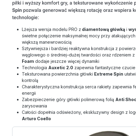
piłki i wyższy komfort gry, a teksturowane wykończenie
Spin
pozwala generować większą rotację oraz wspiera ko
technologie:
Lżejsza wersja modelu PRO z
diamentową główką
i
wy
świetne połączenie maksymalnej mocy przy atakujących
większą manewrowością
Sztywniejsza i bardziej reaktywna konstrukcja z powier
węglowego o średniej–dużej twardości oraz rdzeniem z 
Foam
dodaje jeszcze więcej dynamiki
Technologia
Auxetic 2.0
zapewnia fantastyczne czucie p
Teksturowana powierzchnia główki
Extreme Spin
ułatwi
kontrolą
Charakterystyczna konstrukcja serca rakiety zapewnia f
energii
Zabezpieczenie góry główki polimerową folią
Anti Shoc
zarysowania
Całości dopełnia odświeżony, ekskluzywny design z log
Arturo Coello