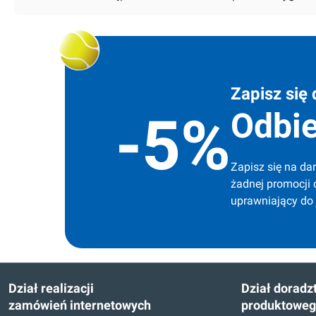
Zapisz się 
Odbie
-5%
Zapisz się na dar
żadnej promocji 
uprawniający do
Dział realizacji
Dział doradz
zamówień internetowych
produktowe