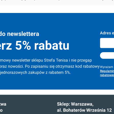
do newslettera
Adres e
rz 5% rabatu
mowy newsletter sklepu Strefa Tenisa i nie przegap 
oraz nowości. Po zapisaniu się otrzymasz kod rabatowy 
Wyrażam z
Regulamin
 jednorazowych zakupów z rabatem 5%.
rabatoweg
twa
Sklep:
Warszawa,
go
al. Bohaterów Września 12