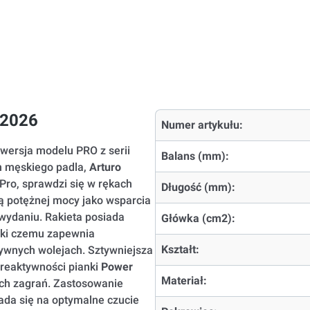
 2026
Numer artykułu:
wersja modelu PRO z serii
Balans (mm):
n męskiego padla,
Arturo
 Pro, sprawdzi się w rękach
Długość (mm):
ą potężnej mocy jako wsparcia
 wydaniu.
Rakieta posiada
Główka (cm2):
ęki czemu zapewnia
Kształt:
ywnych wolejach. Sztywniejsza
reaktywności pianki
Power
Materiał:
ych zagrań. Zastosowanie
ada się na optymalne czucie