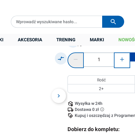
Darmowa dostawa od
399 zł
Wysyłka w
24h
1 049,00 zł
Cena sugerowana:
1 500,00 zł
Główka (cm2):
KI
AKCESORIA
TRENING
MARKI
NOWOŚ
475
Ilość produktu: Wprowadź żądaną
Ilość
2+
Wysyłka w 24h
Dostawa 0 zł
Kupuj i oszczędzaj z Program
Dobierz do kompletu: