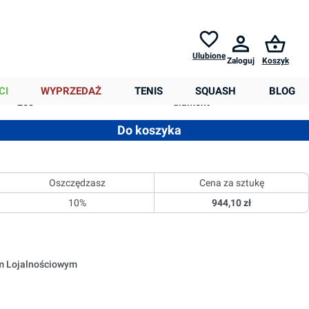
Zwroty do
30 dni *
Pomoc
Ulubione
Zaloguj
Koszyk
0,00 zł
Balans (mm):
Kształt:
CI
WYPRZEDAŻ
TENIS
SQUASH
BLOG
268
diament
 ilość lub użyj przycisków, aby zwiększyć lub zmniejszyć ilość
Do koszyka
Oszczędzasz
Cena za sztukę
10%
944,10 zł
em Lojalnościowym