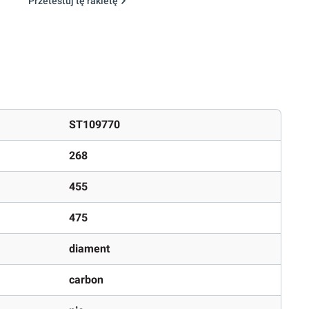
Przetestuj tę rakietę
ST109770
268
455
475
diament
carbon