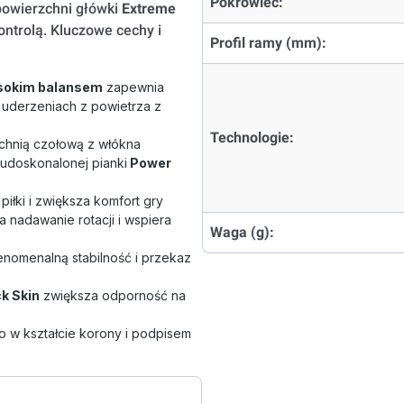
Pokrowiec:
 powierzchni główki
Extreme
ntrolą. Kluczowe cechy i
Profil ramy (mm):
sokim balansem
zapewnia
 uderzeniach z powietrza z
Technologie:
zchnią czołową z włókna
udoskonalonej pianki
Power
iłki i zwiększa komfort gry
a nadawanie rotacji i wspiera
Waga (g):
enomenalną stabilność i przekaz
k Skin
zwiększa odporność na
o w kształcie korony i podpisem