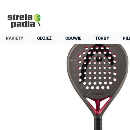
+48 22 823 37 48
Strona główna
Rakiety
Rakiety seniorskie
Head
Rakieta do padla
Head Coello Motion 2026
RAKIETY
ODZIEŻ
OBUWIE
TORBY
PIŁ