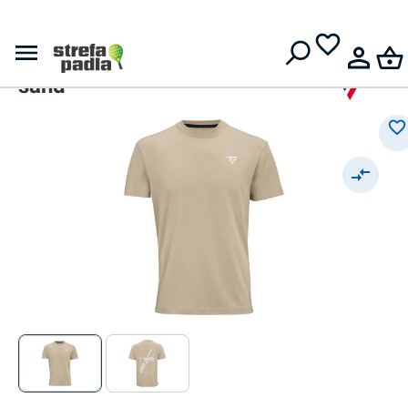
Darmowa dostawa od
399 zł
Tecnifibre
Tecnifibre Graphic 2025 -
sand