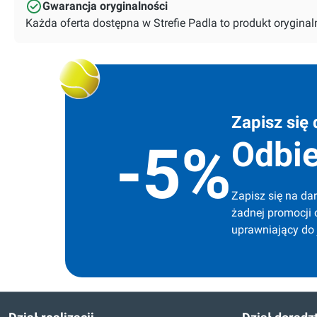
Gwarancja oryginalności
Każda oferta dostępna w Strefie Padla to produkt orygin
Zapisz się 
Odbie
-5%
Zapisz się na dar
żadnej promocji 
uprawniający do