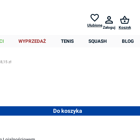
Zwroty do
30 dni *
Pomoc
Ulubione
Zaloguj
Koszyk
0,00 zł
CI
WYPRZEDAŻ
TENIS
SQUASH
BLOG
8,15 zł
ostępna.)
nie niedostępna.)
est obecnie niedostępna.)
 ilość lub użyj przycisków, aby zwiększyć lub zmniejszyć ilość
Do koszyka
em Lojalnościowym