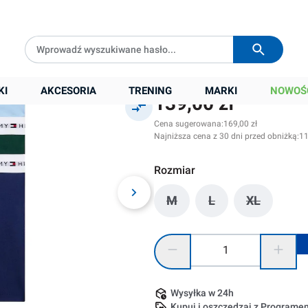
al
Darmowa dostawa od
399 zł
Wysyłka w
24h
KI
AKCESORIA
TRENING
MARKI
NOWOŚ
139,00 zł
Cena sugerowana:
169,00 zł
Najniższa cena z 30 dni przed obniżką:
11
Rozmiar
M
L
XL
(Ta opcja jest obecnie nied
(Ta opcja jest obec
(Ta opcja j
Ilość produktu: Wprowadź żądaną
Wysyłka w 24h
Kupuj i oszczędzaj z Program