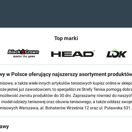
Top marki
owy w Polsce oferujący najszerszy asortyment produktó
tenisowe, a także wiele innych artykułów tenisowych kupisz online w skl
może jesteś już zawodowcem, to specjaliści ze Strefy Tenisa pomogą dobr
możliwość zwrotu produktów do 30 dni. Zapraszamy również do naszych
del odzieży tenisowej oraz obuwia tenisowego, a także oddasz swoje 
enisowych Warszawa, al. Bohaterów Września 12 oraz ul. Puławska 531.
tawy