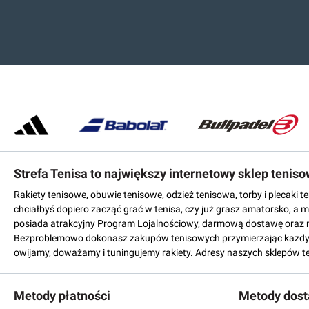
Strefa Tenisa to największy internetowy sklep tenis
Rakiety tenisowe, obuwie tenisowe, odzież tenisowa, torby i plecaki 
chciałbyś dopiero zacząć grać w tenisa, czy już grasz amatorsko, a 
posiada atrakcyjny Program Lojalnościowy, darmową dostawę oraz 
Bezproblemowo dokonasz zakupów tenisowych przymierzając każdy mo
owijamy, doważamy i tuningujemy rakiety. Adresy naszych sklepów t
Metody płatności
Metody dos