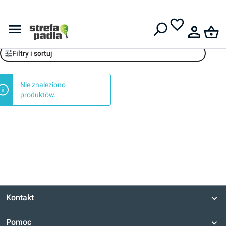
Darmowa dostawa od
399 zł
Wilson
Filtry i sortuj
Nie znaleziono
produktów.
Kontakt
Pomoc