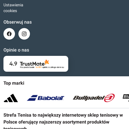
Ustawienia
cookies
Obserwuj nas
Opinie o nas
4.9
Na podstawie
16 991
opinii
z całego okresu
Top marki
Strefa Tenisa to największy internetowy sklep tenisowy w
Polsce oferujący najszerszy asortyment produktów
tenisowych.