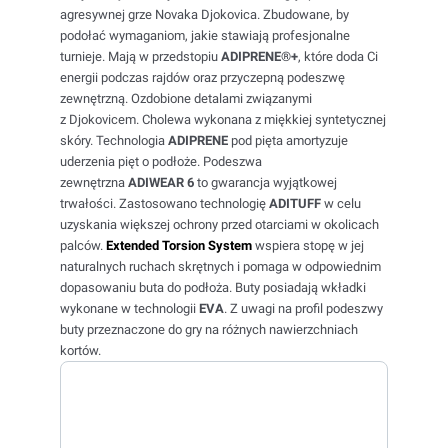
agresywnej grze Novaka Djokovica. Zbudowane, by
podołać wymaganiom, jakie stawiają profesjonalne
turnieje. Mają w przedstopiu
ADIPRENE®+
, które doda Ci
energii podczas rajdów oraz przyczepną podeszwę
zewnętrzną. Ozdobione detalami związanymi
z Djokovicem. Cholewa wykonana z miękkiej syntetycznej
skóry. Technologia
ADIPRENE
pod pięta amortyzuje
uderzenia pięt o podłoże. Podeszwa
zewnętrzna
ADIWEAR 6
to gwarancja wyjątkowej
trwałości. Zastosowano technologię
ADITUFF
w celu
uzyskania większej ochrony przed otarciami w okolicach
palców.
Extended Torsion System
wspiera stopę w jej
naturalnych ruchach skrętnych i pomaga w odpowiednim
dopasowaniu buta do podłoża. Buty posiadają wkładki
wykonane w technologii
EVA
. Z uwagi na profil podeszwy
buty przeznaczone do gry na różnych nawierzchniach
kortów.