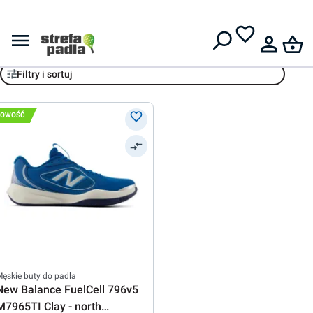
Darmowa dostawa od
399 zł
New Balance
Filtry i sortuj
NOWOŚĆ
ęskie buty do padla
New Balance FuelCell 796v5
M7965TI Clay - north