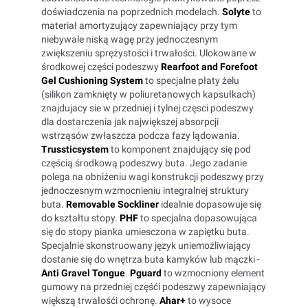
doświadczenia na poprzednich modelach.
Solyte
to
materiał amortyzujący zapewniający przy tym
niebywale niską wagę przy jednoczesnym
zwiększeniu sprężystości i trwałości. Ulokowane w
środkowej części podeszwy
Rearfoot and Forefoot
Gel Cushioning System
to specjalne płaty żelu
(silikon zamknięty w poliuretanowych kapsułkach)
znajdujacy sie w przedniej i tylnej częsci podeszwy
dla dostarczenia jak największej absorpcji
wstrząsów zwłaszcza podcza fazy lądowania.
Trussticsystem
to komponent znajdujący się pod
częścią środkową podeszwy buta. Jego zadanie
polega na obniżeniu wagi konstrukcji podeszwy przy
jednoczesnym wzmocnieniu integralnej struktury
buta.
Removable Sockliner
idealnie dopasowuje się
do kształtu stopy.
PHF
to specjalna dopasowująca
się do stopy pianka umiesczona w zapiętku buta.
Specjalnie skonstruowany język uniemożliwiający
dostanie się do wnętrza buta kamyków lub mączki -
Anti Gravel Tongue
.
Pguard
to wzmocniony element
gumowy na przedniej częśći podeszwy zapewniający
większą trwałośći ochronę.
Ahar+
to wysoce