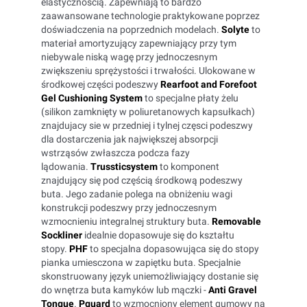
elastycznością. Zapewniają to bardzo
zaawansowane technologie praktykowane poprzez
doświadczenia na poprzednich modelach.
Solyte
to
materiał amortyzujący zapewniający przy tym
niebywale niską wagę przy jednoczesnym
zwiększeniu sprężystości i trwałości. Ulokowane w
środkowej części podeszwy
Rearfoot and Forefoot
Gel Cushioning System
to specjalne płaty żelu
(silikon zamknięty w poliuretanowych kapsułkach)
znajdujacy sie w przedniej i tylnej częsci podeszwy
dla dostarczenia jak największej absorpcji
wstrząsów zwłaszcza podcza fazy
lądowania.
Trussticsystem
to komponent
znajdujący się pod częścią środkową podeszwy
buta. Jego zadanie polega na obniżeniu wagi
konstrukcji podeszwy przy jednoczesnym
wzmocnieniu integralnej struktury buta.
Removable
Sockliner
idealnie dopasowuje się do kształtu
stopy.
PHF
to specjalna dopasowująca się do stopy
pianka umiesczona w zapiętku buta. Specjalnie
skonstruowany język uniemożliwiający dostanie się
do wnętrza buta kamyków lub mączki -
Anti Gravel
Tongue
.
Pguard
to wzmocniony element gumowy na