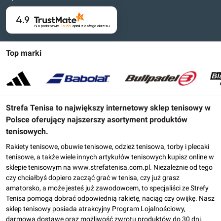
4.9
Na podstawie
16 991
opinii
z całego okresu
Top marki
Strefa Tenisa to największy internetowy sklep tenisowy w
Polsce oferujący najszerszy asortyment produktów
tenisowych.
Rakiety tenisowe, obuwie tenisowe, odzież tenisowa, torby i plecaki
tenisowe, a także wiele innych artykułów tenisowych kupisz online w
sklepie tenisowym na www.strefatenisa.com.pl. Niezależnie od tego
czy chciałbyś dopiero zacząć grać w tenisa, czy już grasz
amatorsko, a może jesteś już zawodowcem, to specjaliści ze Strefy
Tenisa pomogą dobrać odpowiednią rakietę, naciąg czy owijkę. Nasz
sklep tenisowy posiada atrakcyjny Program Lojalnościowy,
darmową dostawę oraz możliwość zwrotu produktów do 30 dni.