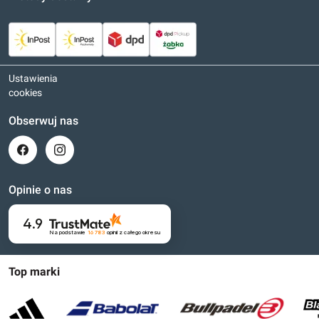
Ustawienia
cookies
Obserwuj nas
Opinie o nas
4.9
Na podstawie
16 783
opinii
z całego okresu
Top marki