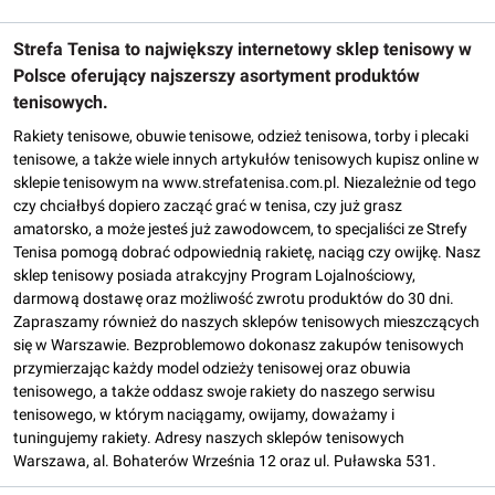
Strefa Tenisa to największy internetowy sklep tenisowy w
Polsce oferujący najszerszy asortyment produktów
tenisowych.
Rakiety tenisowe, obuwie tenisowe, odzież tenisowa, torby i plecaki
tenisowe, a także wiele innych artykułów tenisowych kupisz online w
sklepie tenisowym na www.strefatenisa.com.pl. Niezależnie od tego
czy chciałbyś dopiero zacząć grać w tenisa, czy już grasz
amatorsko, a może jesteś już zawodowcem, to specjaliści ze Strefy
Tenisa pomogą dobrać odpowiednią rakietę, naciąg czy owijkę. Nasz
sklep tenisowy posiada atrakcyjny Program Lojalnościowy,
darmową dostawę oraz możliwość zwrotu produktów do 30 dni.
Zapraszamy również do naszych sklepów tenisowych mieszczących
się w Warszawie. Bezproblemowo dokonasz zakupów tenisowych
przymierzając każdy model odzieży tenisowej oraz obuwia
tenisowego, a także oddasz swoje rakiety do naszego serwisu
tenisowego, w którym naciągamy, owijamy, doważamy i
tuningujemy rakiety. Adresy naszych sklepów tenisowych
Warszawa, al. Bohaterów Września 12 oraz ul. Puławska 531.