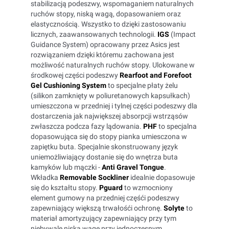
stabilizacją podeszwy, wspomaganiem naturalnych
ruchów stopy, niską wagą, dopasowaniem oraz
elastycznością. Wszystko to dzięki zastosowaniu
licznych, zaawansowanych technologii.
IGS
(Impact
Guidance System) opracowany przez Asics jest
rozwiązaniem dzięki któremu zachowana jest
możliwość naturalnych ruchów stopy. Ulokowane w
środkowej części podeszwy
Rearfoot and Forefoot
Gel Cushioning System
to specjalne płaty żelu
(silikon zamknięty w poliuretanowych kapsułkach)
umieszczona w przedniej i tylnej części podeszwy dla
dostarczenia jak największej absorpcji wstrząsów
zwłaszcza podcza fazy lądowania.
PHF
to specjalna
dopasowująca się do stopy pianka umiesczona w
zapiętku buta. Specjalnie skonstruowany język
uniemożliwiający dostanie się do wnętrza buta
kamyków lub mączki -
Anti Gravel Tongue
.
Wkładka
Removable Sockliner
idealnie dopasowuje
się do kształtu stopy.
Pguard
to wzmocniony
element gumowy na przedniej częśći podeszwy
zapewniający większą trwałośći ochronę.
Solyte
to
materiał amortyzujący zapewniający przy tym
niebywale niską wagę przy jednoczesnym