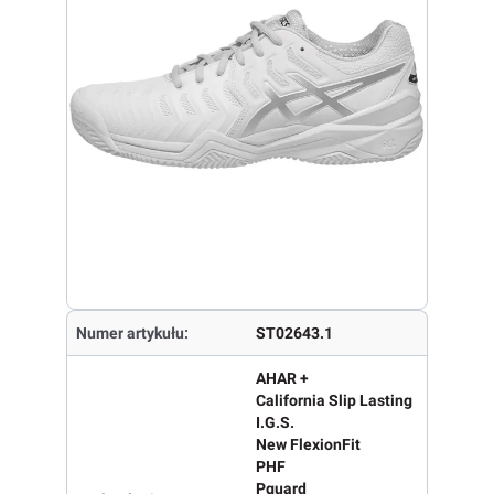
Numer artykułu:
ST02643.1
AHAR +
California Slip Lasting
I.G.S.
New FlexionFit
PHF
Pguard