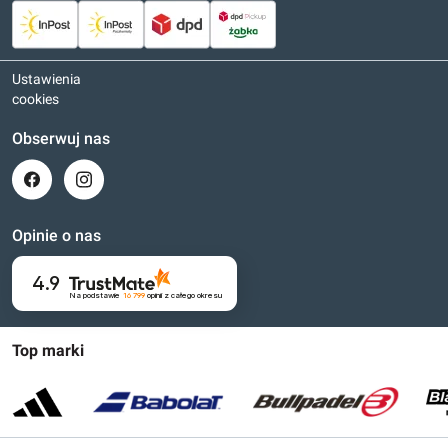
Ustawienia
cookies
Obserwuj nas
Opinie o nas
4.9
Na podstawie
16 799
opinii
z całego okresu
Top marki