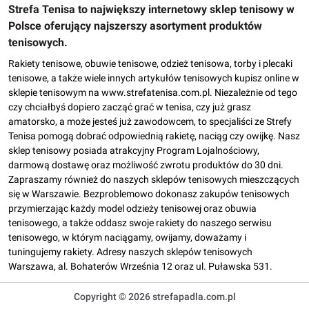
Strefa Tenisa to największy internetowy sklep tenisowy w
Polsce oferujący najszerszy asortyment produktów
tenisowych.
Rakiety tenisowe, obuwie tenisowe, odzież tenisowa, torby i plecaki
tenisowe, a także wiele innych artykułów tenisowych kupisz online w
sklepie tenisowym na www.strefatenisa.com.pl. Niezależnie od tego
czy chciałbyś dopiero zacząć grać w tenisa, czy już grasz
amatorsko, a może jesteś już zawodowcem, to specjaliści ze Strefy
Tenisa pomogą dobrać odpowiednią rakietę, naciąg czy owijkę. Nasz
sklep tenisowy posiada atrakcyjny Program Lojalnościowy,
darmową dostawę oraz możliwość zwrotu produktów do 30 dni.
Zapraszamy również do naszych sklepów tenisowych mieszczących
się w Warszawie. Bezproblemowo dokonasz zakupów tenisowych
przymierzając każdy model odzieży tenisowej oraz obuwia
tenisowego, a także oddasz swoje rakiety do naszego serwisu
tenisowego, w którym naciągamy, owijamy, doważamy i
tuningujemy rakiety. Adresy naszych sklepów tenisowych
Warszawa, al. Bohaterów Września 12 oraz ul. Puławska 531.
Copyright © 2026 strefapadla.com.pl